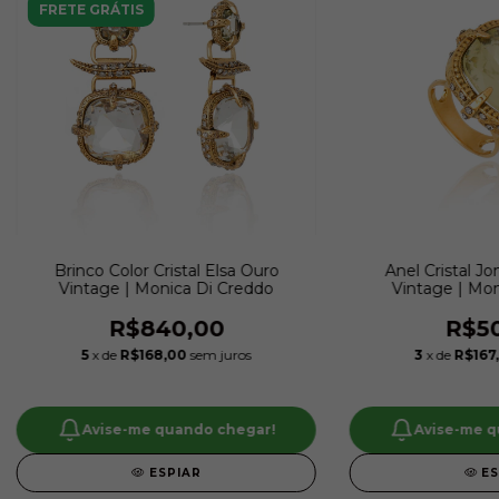
FRETE GRÁTIS
Brinco Color Cristal Elsa Ouro
Anel Cristal Jo
Vintage | Monica Di Creddo
Vintage | Mon
R$840,00
R$50
5
x de
R$168,00
sem juros
3
x de
R$167
Avise-me quando chegar!
Avise-me q
ESPIAR
E