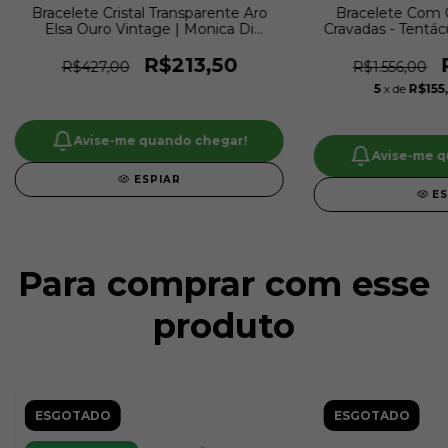
Bracelete Cristal Transparente Aro
Bracelete Com C
Elsa Ouro Vintage | Monica Di
Cravadas - Tentácu
Creddo
R$213,50
R$427,00
R$1.556,00
5
x de
R$155
Avise-me quando chegar!
Avise-me q
ESPIAR
E
Para comprar com esse
produto
ESGOTADO
ESGOTADO