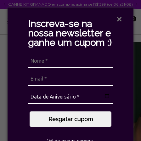
GANHE KIT GRANADO em compras acima de R$1399 (de 06 a31/08)
0
Inscreva-se na
nossa newsletter e
ganhe um cupom :)
ESGOTADO
Resgatar cupom
Válido para 1a compra.