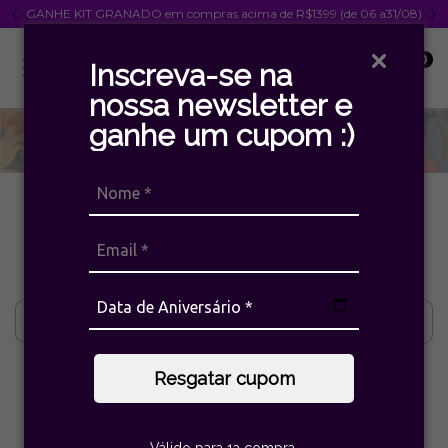
GANHE KIT GRANADO em compras acima de R$1399 (de 06 a31/08)
0
Inscreva-se na
nossa newsletter e
ganhe um cupom :)
Início
>
Brincos
Brincos
Filtrar
Resgatar cupom
Válido para 1a compra.