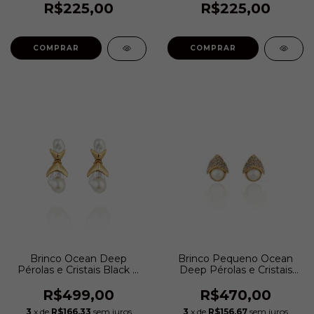
R$225,00
R$225,00
COMPRAR
COMPRAR
Brinco Ocean Deep
Brinco Pequeno Ocean
Pérolas e Cristais Black P
Deep Pérolas e Cristais
Diamond Ouro Vintage |
Black Diamond Ouro
Claudia Arbex
Vintage | Claudia Arbex
R$499,00
R$470,00
3
x de
R$166,33
sem juros
3
x de
R$156,67
sem juros