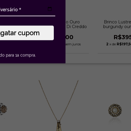
al amarelo
Terço Mini Anjo Ouro
Brinco Lustre 
| Monica
Vintage | Monica Di Creddo
burgundy our
Monica Di
sgatar cupom
0
R$508,00
R$39
3
x de
R$169,33
sem juros
2
x de
R$197,5
ido para 1a compra.