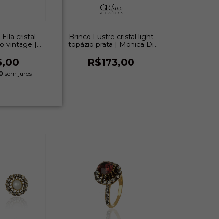
Ella cristal
Brinco Lustre cristal light
o vintage |
topázio prata | Monica Di
 Creddo
Creddo
5,00
R$173,00
0
sem juros