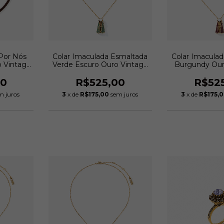
 Por Nós
Colar Imaculada Esmaltada
Colar Imacula
 Vintage
Verde Escuro Ouro Vintage
Burgundy Our
eddo
| Monica Di Creddo
Monica Di
00
R$525,00
R$52
m juros
3
x de
R$175,00
sem juros
3
x de
R$175,