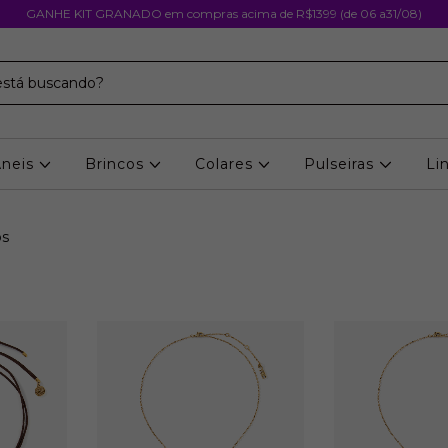
GANHE KIT GRANADO em compras acima de R$1399 (de 06 a31/08)
Aneis
Brincos
Colares
Pulseiras
Li
os