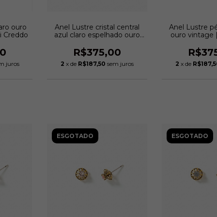
laro ouro
Anel Lustre cristal central
Anel Lustre pé
i Creddo
azul claro espelhado ouro
ouro vintage 
vintage | Monica Di Creddo
Cred
00
R$375,00
R$37
m juros
2
x de
R$187,50
sem juros
2
x de
R$187,
ESGOTADO
ESGOTADO