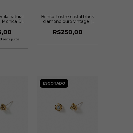
rola natural
Brinco Lustre cristal black
| Monica Di
diamond ouro vintage |
do
Monica Di Creddo
5,00
R$250,00
50
sem juros
ESGOTADO