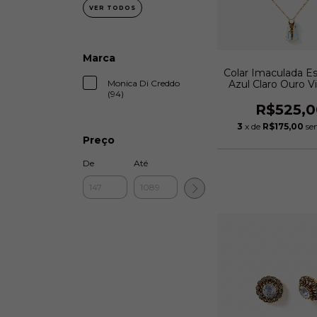
VER TODOS
Marca
Colar Imaculada E
Monica Di Creddo
Azul Claro Ouro V
(94)
Monica Di Cr
R$525,0
3
x de
R$175,00
se
Preço
De
Até