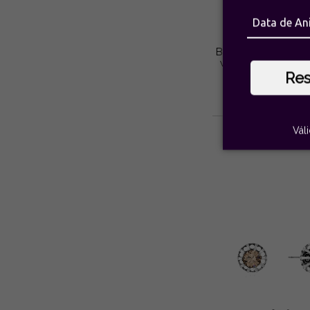
Brinco Lustre crist
vivo ouro vintage 
Di Creddo
Re
R$186,0
Vál