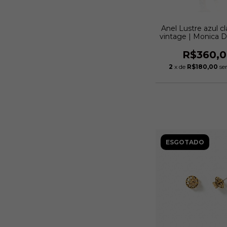
Anel Lustre azul c
vintage | Monica D
R$360,
2
x de
R$180,00
se
ESGOTADO