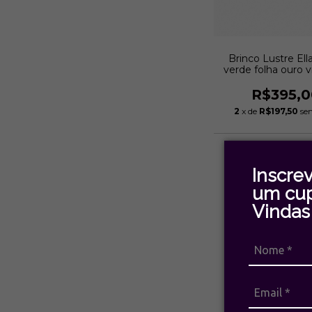
Brinco Lustre Ella
verde folha ouro v
Monica Di Cr
R$395,0
2
x de
R$197,50
se
Inscre
um cu
Vindas 