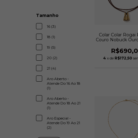
Tamanho
16 (3)
Colar Colar Rogai
18 (1)
Couro Nobuck Ouro
| Monica Di Cr
19 (5)
R$690,
20 (2)
4
x de
R$172,50
se
21 (4)
Aro Aberto -
Atende Do 16 Ao 18
(1)
Aro Aberto -
Atende Do 18 Ao 21
(1)
Aro Especial -
Atende Do 19 Ao 21
(2)