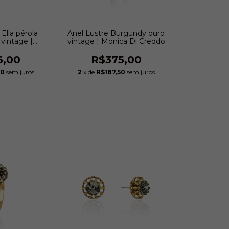
Ella pérola
Anel Lustre Burgundy ouro
 vintage |
vintage | Monica Di Creddo
 Creddo
6,00
R$375,00
00
sem juros
2
x de
R$187,50
sem juros