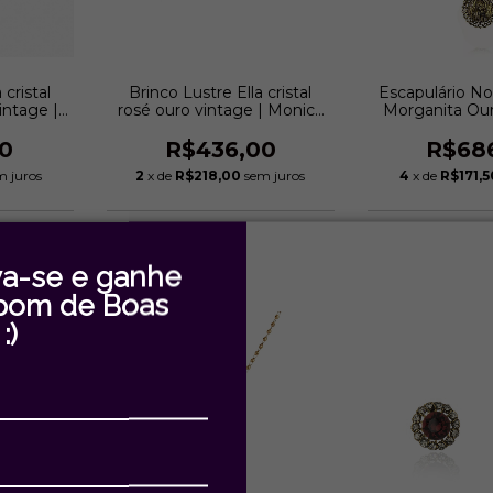
 cristal
Brinco Lustre Ella cristal
Escapulário N
intage |
rosé ouro vintage | Monica
Morganita Our
eddo
Di Creddo
Monica Di
0
R$436,00
R$68
m juros
2
x de
R$218,00
sem juros
4
x de
R$171,5
va-se e ganhe
pom de Boas
:)