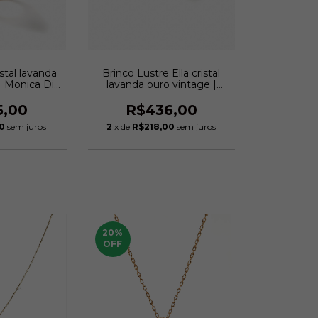
stal lavanda
Brinco Lustre Ella cristal
| Monica Di
lavanda ouro vintage |
do
Monica Di Creddo
5,00
R$436,00
50
sem juros
2
x de
R$218,00
sem juros
20
%
OFF