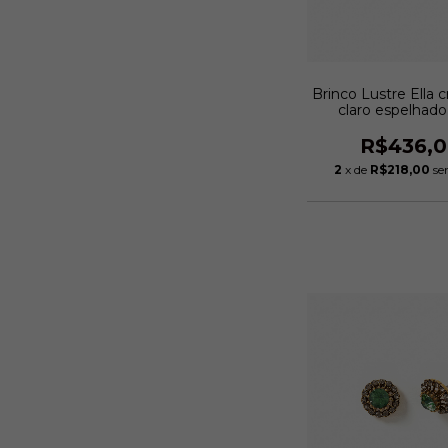
Brinco Lustre Ella cr
claro espelhado
vintage | Monica D
R$436,
2
x de
R$218,00
se