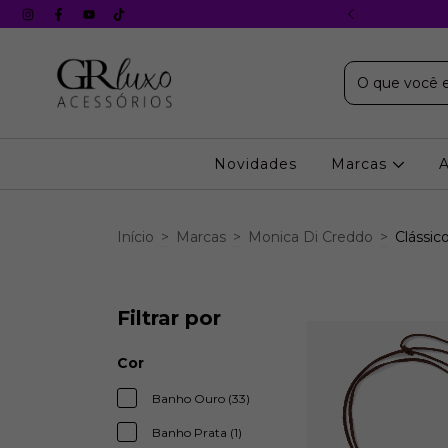
X s/ juros em todos os cartões
Novidades
Marcas
Início
>
Marcas
>
Monica Di Creddo
>
Clássic
Filtrar por
Cor
Banho Ouro (33)
Banho Prata (1)