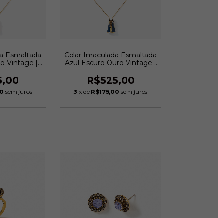
da Esmaltada
Colar Imaculada Esmaltada
o Vintage |
Azul Escuro Ouro Vintage |
 Creddo
Monica Di Creddo
5,00
R$525,00
00
sem juros
3
x de
R$175,00
sem juros