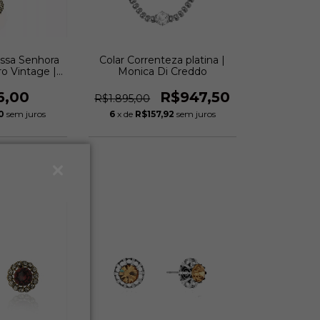
ossa Senhora
Colar Correnteza platina |
o Vintage |
Monica Di Creddo
 Creddo
6,00
R$947,50
R$1.895,00
0
sem juros
6
x de
R$157,92
sem juros