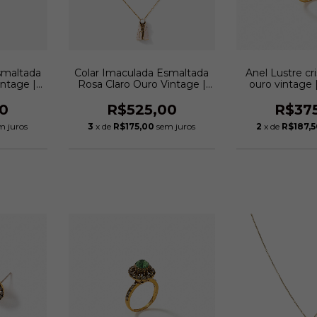
smaltada
Colar Imaculada Esmaltada
Anel Lustre cri
intage |
Rosa Claro Ouro Vintage |
ouro vintage 
eddo
Monica Di Creddo
Cred
0
R$525,00
R$37
m juros
3
x de
R$175,00
sem juros
2
x de
R$187,