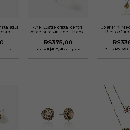
istal azul
Anel Lustre cristal central
Colar Mini Me
 ouro
verde ouro vintage | Monica
Bento Ouro 
i Creddo
Di Creddo
Monica Di
00
R$375,00
R$33
m juros
2
x de
R$187,50
sem juros
2
x de
R$169,