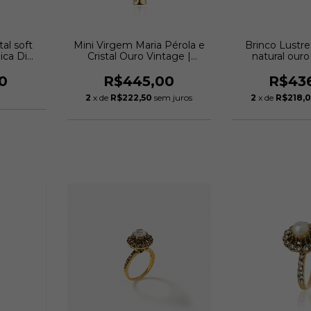
tal soft
Mini Virgem Maria Pérola e
Brinco Lustre 
ica Di
Cristal Ouro Vintage |
natural ouro
Monica Di Creddo
Monica Di
0
R$445,00
R$43
2
x de
R$222,50
sem juros
2
x de
R$218,