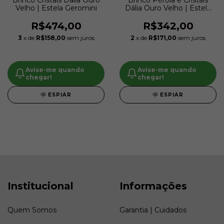
Brinco Cristais Dália Ouro
Brinco Pérola e Cristais
Velho | Estela Geromini
Dália Ouro Velho | Estela
Geromini
R$474,00
R$342,00
3
x de
R$158,00
sem juros
2
x de
R$171,00
sem juros
Avise-me quando
Avise-me quando
chegar!
chegar!
ESPIAR
ESPIAR
Institucional
Informações
Quem Somos
Garantia | Cuidados