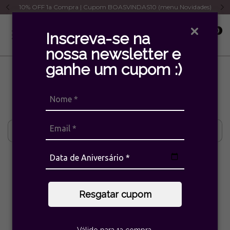
10% OFF 1a Compra | Cupom BOASVINDAS10 (menu Novidades)
0
Inscreva-se na
nossa newsletter e
ganhe um cupom :)
Início
>
Marcas
>
Estela Geromini
>
Dália
Dália
Filtrar
Resgatar cupom
Válido para 1a compra.