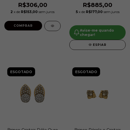
R$306,00
R$885,00
2
x de
R$153,00
sem juros
5
x de
R$177,00
sem juros
COMPRAR
Avise-me quando
chegar!
ESPIAR
ESGOTADO
ESGOTADO