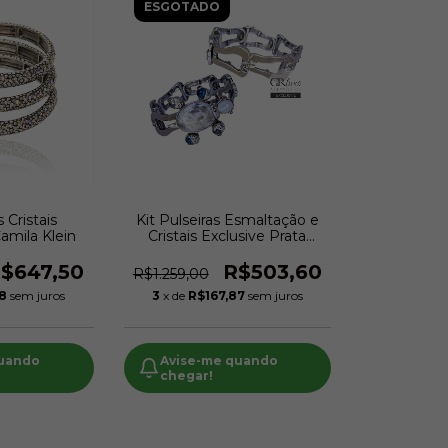
ESGOTADO
s Cristais
Kit Pulseiras Esmaltação e
Camila Klein
Cristais Exclusive Prata
Velho | Camila Klein
$647,50
R$503,60
R$1.259,00
88
sem juros
3
x de
R$167,87
sem juros
quando
Avise-me quando
chegar!