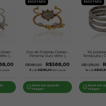
ESGOTADO
ESGOTADO
istais -
Duo de Pulseiras Cristais -
Kit pulseira
elho |
Pimenta Ouro Velho |
Tentáculos | 
n
Camila Klein
88,00
R$588,00
R
R$980,00
R$1.295,00
m juros
3
x de
R$196,00
sem juros
4
x de
R$161,
do
Avise-me quando
Avise-me 
chegar!
chegar!