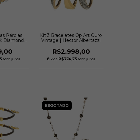
ras Pérolas
Kit 3 Braceletes Op Art Ouro
ack Diamond
Vintage | Hector Albertazzi
ro Vintage |
 Arbex
9,00
R$2.998,00
5
sem juros
8
x de
R$374,75
sem juros
ESGOTADO