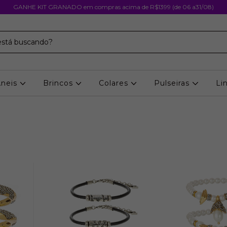
GANHE KIT GRANADO em compras acima de R$1399 (de 06 a31/08)
Aneis
Brincos
Colares
Pulseiras
Li