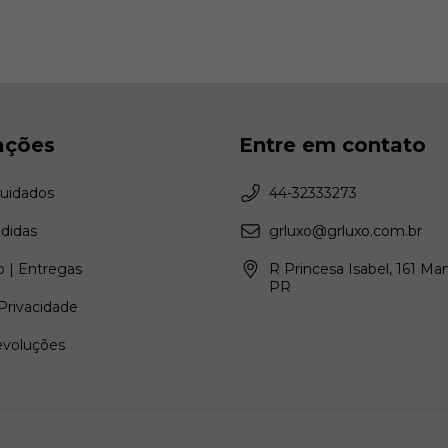
ações
Entre em contato
Cuidados
44-32333273
didas
grluxo@grluxo.com.br
 | Entregas
R Princesa Isabel, 161 Ma
PR
 Privacidade
evoluções