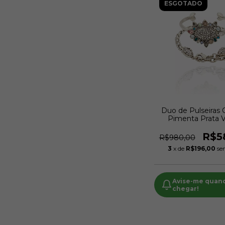
ESGOTADO
Duo de Pulseiras Cr
Pimenta Prata V
Camila Klei
R$5
R$980,00
3
x de
R$196,00
se
Avise-me quan
chegar!