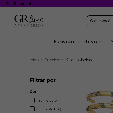
X s/ juros em todos os cartões
Novidades
Marcas
Início
>
Pulseiras
>
Kit de pulseiras
Filtrar por
Cor
Banho Ouro (4)
Banho Prata (1)