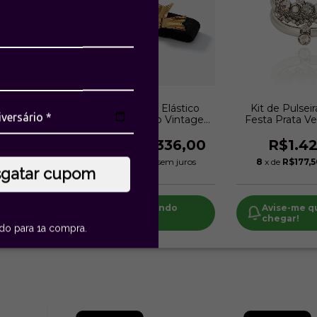
as Floral
Pulseira Punho Elástico
Kit de Pulseir
elho |
Laço Tailleur Ouro Vintage |
Festa Prata Ve
n
Monica Di Creddo
Klei
00
R$336,00
R$1.4
R$672,00
m juros
2
x de
R$168,00
sem juros
8
x de
R$177,
sgatar cupom
do
Avise-me quando
Avise-me 
chegar!
chegar!
ido para 1a compra.