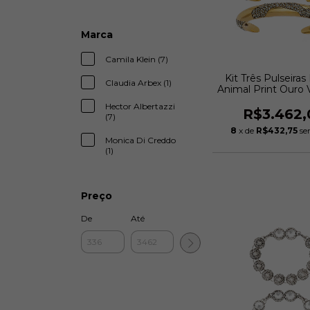
Marca
Camila Klein (7)
Kit Três Pulseira
Claudia Arbex (1)
Animal Print Ouro 
Hector Albert
Hector Albertazzi
R$3.462,
(7)
8
x de
R$432,75
se
Monica Di Creddo
(1)
Preço
De
Até