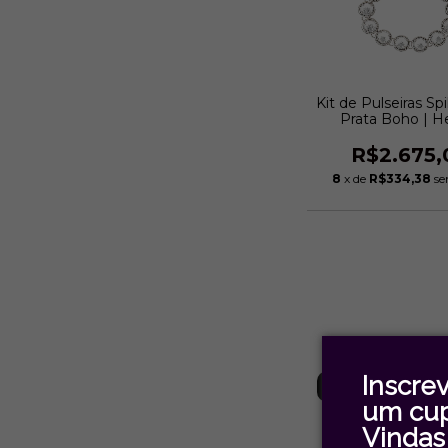
Kit de Pulseiras Sp
Prata Boho | H
Albertazzi
R$2.675,
8
x de
R$334,38
se
Inscre
ESGOTADO
um cu
Vindas 