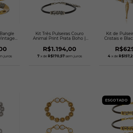
s Bangle
Kit Três Pulseiras Couro
Kit de Pulsei
Vintage |
Animal Print Prata Boho |
Cristais e Bl
azzi
Hector Albertazzi
Ocean Deep Ou
Claudia
00
R$1.194,00
R$62
m juros
7
x de
R$170,57
sem juros
4
x de
R$157,2
ESGOTADO