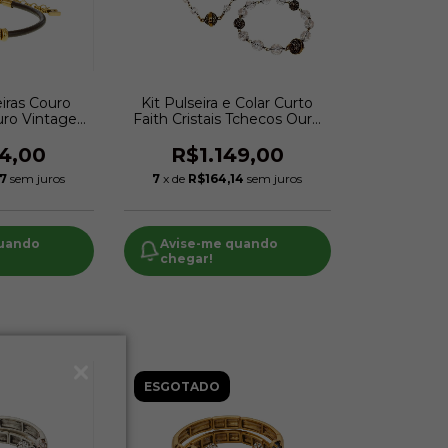
eiras Couro
Kit Pulseira e Colar Curto
uro Vintage |
Faith Cristais Tchecos Ouro
bertazzi
Vintage | Hector Albertazzi
94,00
R$1.149,00
57
sem juros
7
x de
R$164,14
sem juros
quando
Avise-me quando
chegar!
ESGOTADO