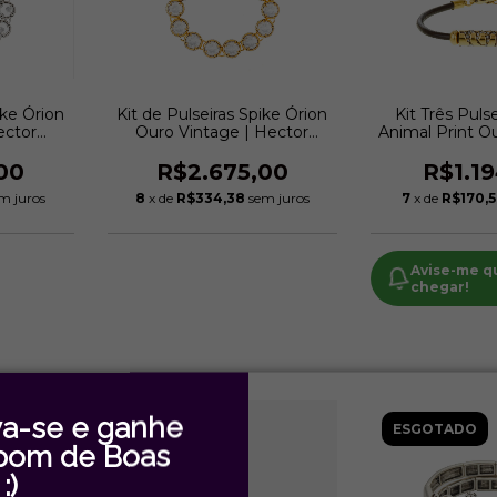
ike Órion
Kit de Pulseiras Spike Órion
Kit Três Puls
ector
Ouro Vintage | Hector
Animal Print O
Albertazzi
Hector Al
00
R$2.675,00
R$1.1
m juros
8
x de
R$334,38
sem juros
7
x de
R$170,
Avise-me 
chegar!
va-se e ganhe
ESGOTADO
ESGOTADO
pom de Boas
:)