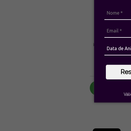
Kit de Duas Pulseir
Orégano Ouro V
Camila Klei
R$1.240,
8
x de
R$155,00
se
Re
Avise-me quan
chegar!
Vál