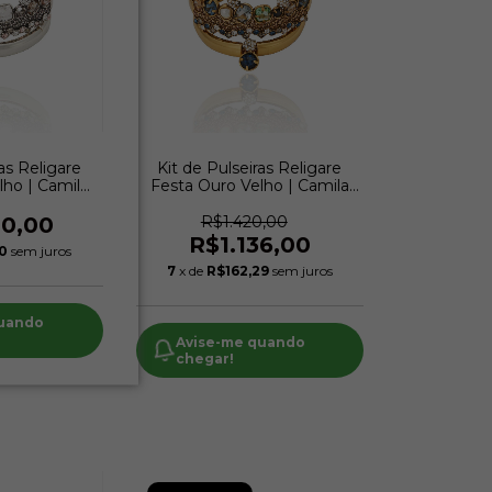
as Religare
Kit de Pulseiras Religare
lho | Camila
Festa Ouro Velho | Camila
n
Klein
20,00
R$1.420,00
R$1.136,00
50
sem juros
7
x de
R$162,29
sem juros
quando
Avise-me quando
chegar!