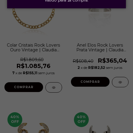
Colar Cristais Rock Lovers
Anel Elos Rock Lovers
Ouro Vintage | Claudia
Prata Vintage | Claudia
Arbex
Arbex
R$1.809,60
R$365,04
R$608,40
R$1.085,76
2
x de
R$182,52
sem juros
7
x de
R$155,11
sem juros
COMPRAR
COMPRAR
40
%
40
%
OFF
OFF