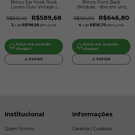
Brinco Ear Hook Rock
Brinco Front Back
Lovers Ouro Vintage |
(Modular - dois em um)
Claudia Arbex
Rock Lovers Ouro Vintage
| Claudia Arbex
R$589,68
R$646,80
R$842,40
R$924,00
3
x de
R$196,56
sem juros
4
x de
R$161,70
sem juros
Avise-me quando
Avise-me quando
chegar!
chegar!
ESPIAR
ESPIAR
Institucional
Informações
Quem Somos
Garantia | Cuidados