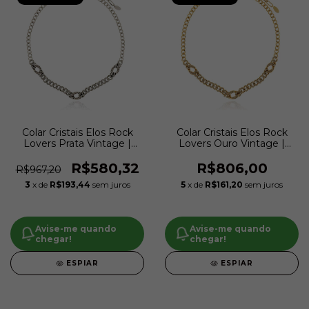
Colar Cristais Elos Rock
Colar Cristais Elos Rock
Lovers Prata Vintage |
Lovers Ouro Vintage |
Claudia Arbex
Claudia Arbex
R$580,32
R$806,00
R$967,20
3
x de
R$193,44
sem juros
5
x de
R$161,20
sem juros
Avise-me quando
Avise-me quando
chegar!
chegar!
ESPIAR
ESPIAR