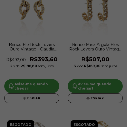
Brinco Elo Rock Lovers
Brinco Meia Argola Elos
Ouro Vintage | Claudia
Rock Lovers Ouro Vintage
Arbex
| Claudia Arbex
R$393,60
R$507,00
R$492,00
2
x de
R$196,80
sem juros
3
x de
R$169,00
sem juros
Avise-me quando
Avise-me quando
chegar!
chegar!
ESPIAR
ESPIAR
ESGOTADO
ESGOTADO