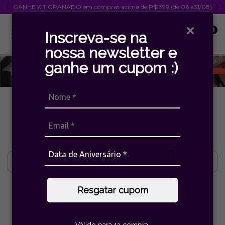
GANHE KIT GRANADO em compras acima de R$1399 (de 06 a31/08)
0
Inscreva-se na
nossa newsletter e
ganhe um cupom :)
Início
>
Marcas
>
Claudia Arbex
>
Rock Lovers
Rock Lovers
Filtrar
Resgatar cupom
40
%
40
%
OFF
OFF
Válido para 1a compra.