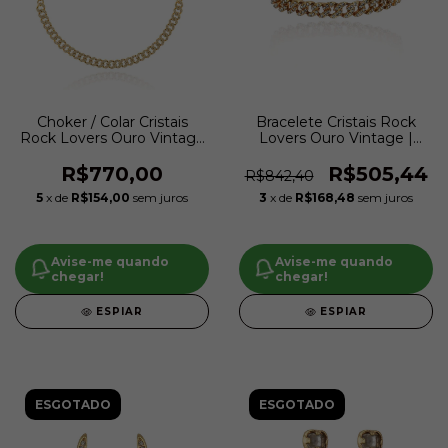
Choker / Colar Cristais
Bracelete Cristais Rock
Rock Lovers Ouro Vintage
Lovers Ouro Vintage |
| Claudia Arbex
Claudia Arbex
R$770,00
R$505,44
R$842,40
5
x de
R$154,00
sem juros
3
x de
R$168,48
sem juros
Avise-me quando
Avise-me quando
chegar!
chegar!
ESPIAR
ESPIAR
ESGOTADO
ESGOTADO