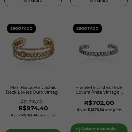
ESPIAR
ESPIAR
ESGOTADO
ESGOTADO
Maxi Bracelete Cristais
Bracelete Cristais Rock
Rock Lovers Ouro Vintage
Lovers Prata Vintage |
| Claudia Arbex
Claudia Arbex
R$1.218,00
R$702,00
R$974,40
4
x de
R$175,50
sem juros
6
x de
R$162,40
sem juros
Avise-me quando