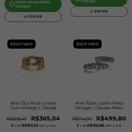
chegar!
Avise-me quando
chegar!
ESPIAR
ESPIAR
ESGOTADO
ESGOTADO
Anel Elos Rock Lovers
Anel Rock Lovers Prata
Ouro Vintage | Claudia
Vintage | Claudia Arbex
Arbex
R$365,04
R$499,80
R$608,40
R$714,00
2
x de
R$182,52
sem juros
3
x de
R$166,60
sem juros