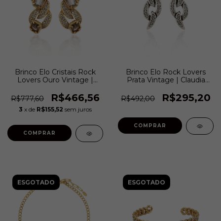
Brinco Elo Cristais Rock
Brinco Elo Rock Lovers
Lovers Ouro Vintage |
Prata Vintage | Claudia
Claudia Arbex
Arbex
R$466,56
R$295,20
R$777,60
R$492,00
3
x de
R$155,52
sem juros
COMPRAR
COMPRAR
ESGOTADO
ESGOTADO