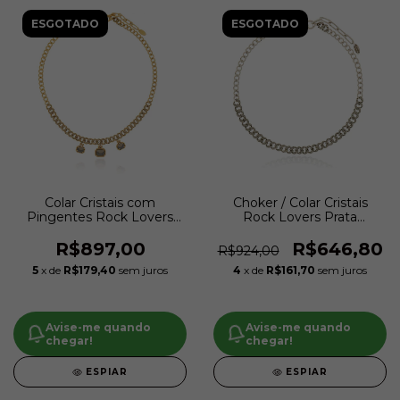
ESGOTADO
ESGOTADO
Colar Cristais com
Choker / Colar Cristais
Pingentes Rock Lovers
Rock Lovers Prata
Ouro Vintage | Claudia
Vintage | Claudia Arbex
Arbex
R$897,00
R$646,80
R$924,00
5
x de
R$179,40
sem juros
4
x de
R$161,70
sem juros
Avise-me quando
Avise-me quando
chegar!
chegar!
ESPIAR
ESPIAR