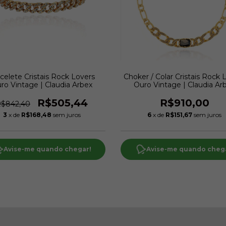
celete Cristais Rock Lovers
Choker / Colar Cristais Rock 
ro Vintage | Claudia Arbex
Ouro Vintage | Claudia Ar
R$505,44
R$910,00
$842,40
3
x de
R$168,48
sem juros
6
x de
R$151,67
sem juros
Avise-me quando chegar!
Avise-me quando cheg