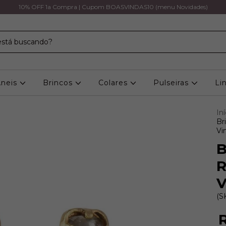
10% OFF 1a Compra | Cupom BOASVINDAS10 (menu Novidades)
Aneis
Brincos
Colares
Pulseiras
Li
Iní
Br
Vi
B
R
V
(S