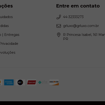
ações
Entre em contato
Cuidados
44-32333273
didas
grluxo@grluxo.com.br
 | Entregas
R Princesa Isabel, 161 Ma
PR
 Privacidade
evoluções