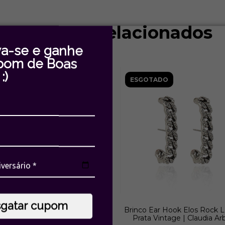
Produtos relacionados
va-se e ganhe
pom de Boas
:)
GOTADO
ESGOTADO
sgatar cupom
nco Argola Elos Rock Lovers
Brinco Ear Hook Elos Rock L
ata Vintage | Claudia Arbex
Prata Vintage | Claudia Ar