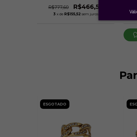
00
R$466,56
R$777,60
Vál
m juros
3
x de
R$155,52
sem juros
o chegar!
Pa
ESGOTADO
ES