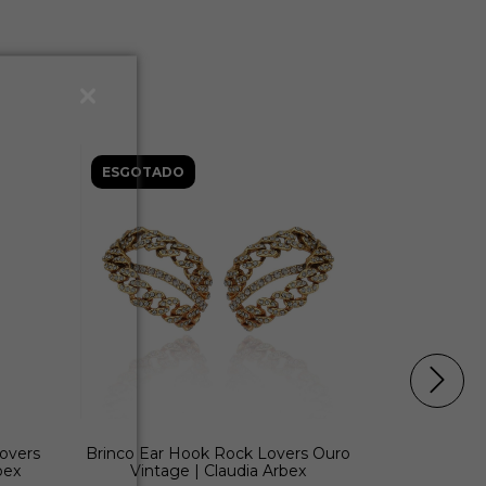
ESGOTADO
ESGOTAD
overs
Brinco Ear Hook Rock Lovers Ouro
Brinco E
bex
Vintage | Claudia Arbex
Prata Vin