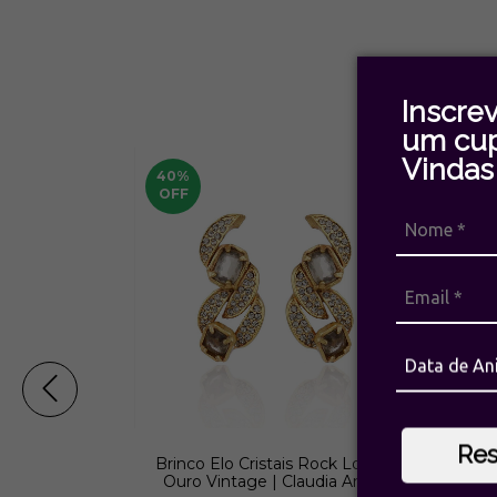
Inscre
um cu
Vindas 
40
%
ES
OFF
Re
 Rock Lovers
Brinco Elo Cristais Rock Lovers
Bri
udia Arbex
Ouro Vintage | Claudia Arbex
Pr