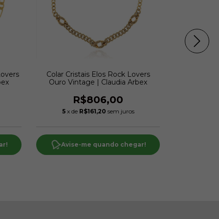
Lovers
Colar Cristais Elos Rock Lovers
Colar Tie Cr
bex
Ouro Vintage | Claudia Arbex
Ouro Vint
R$806,00
R
5
x de
R$161,20
sem juros
6
x de
ar!
Avise-me quando chegar!
Avise