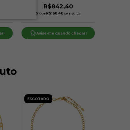
R$842,40
R
5
x de
R$168,48
sem juros
4
x de
ar!
Avise-me quando chegar!
Avise
uto
ESGOTADO
ESGOTAD