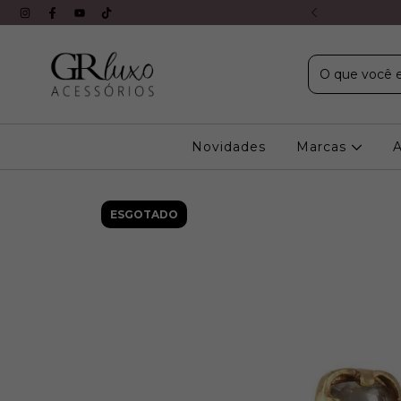
X s/ juros em todos os cartões
Novidades
Marcas
ESGOTADO