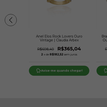
s Rock Lovers
Anel Elos Rock Lovers Ouro
Bra
udia Arbex
Vintage | Claudia Arbex
Ou
00
R$365,04
R$608,40
R
m juros
2
x de
R$182,52
sem juros
o chegar!
Avise-me quando chegar!