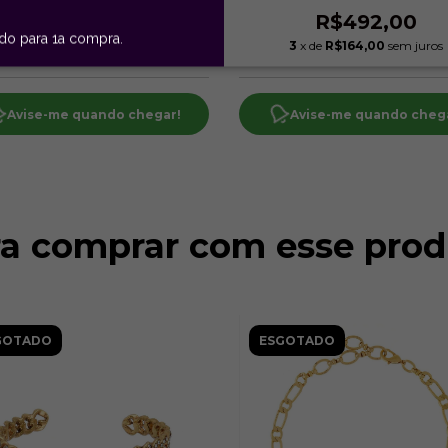
R$507,00
R$492,00
ido para 1a compra.
3
x de
R$169,00
sem juros
3
x de
R$164,00
sem juros
Avise-me quando chegar!
Avise-me quando cheg
ra comprar com esse prod
GOTADO
ESGOTADO