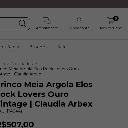
5% OFF no PIX ou 8X s/ juros 
0
Atendimento
Minha conta
Meu carrinho
nha Sacra
Broches
Sale
cio
>
Novidades
>
inco Meia Argola Elos Rock Lovers Ouro
ntage | Claudia Arbex
rinco Meia Argola Elos
ock Lovers Ouro
intage | Claudia Arbex
KU: 11404A)
R$507,00