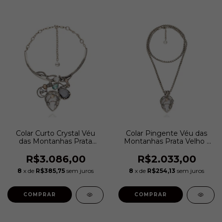
Colar Curto Crystal Véu
Colar Pingente Véu das
das Montanhas Prata
Montanhas Prata Velho |
Velho | Camila Klein
Camila Klein
R$3.086,00
R$2.033,00
8
x de
R$385,75
sem juros
8
x de
R$254,13
sem juros
COMPRAR
COMPRAR