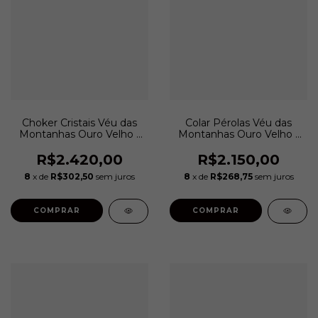
Choker Cristais Véu das
Colar Pérolas Véu das
Montanhas Ouro Velho |
Montanhas Ouro Velho |
Camila Klein
Camila Klein
R$2.420,00
R$2.150,00
8
x de
R$302,50
sem juros
8
x de
R$268,75
sem juros
COMPRAR
COMPRAR