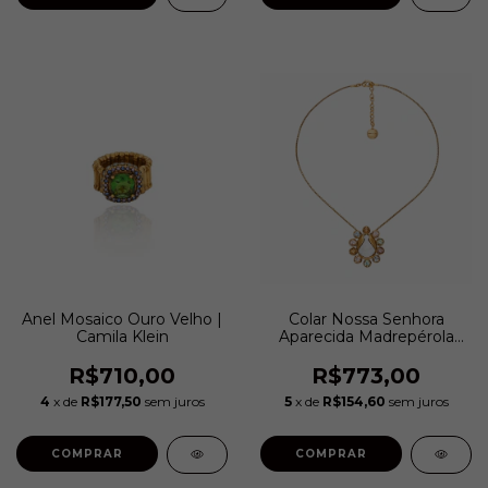
Anel Mosaico Ouro Velho |
Colar Nossa Senhora
Camila Klein
Aparecida Madrepérola
Religare Ouro Velho I
Camila Klein
R$710,00
R$773,00
4
x de
R$177,50
sem juros
5
x de
R$154,60
sem juros
COMPRAR
COMPRAR