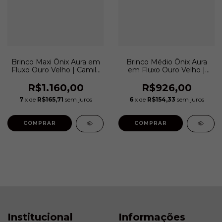
Brinco Maxi Ônix Aura em
Brinco Médio Ônix Aura
Fluxo Ouro Velho | Camila
em Fluxo Ouro Velho |
Klein
Camila Klein
R$1.160,00
R$926,00
7
x de
R$165,71
sem juros
6
x de
R$154,33
sem juros
COMPRAR
COMPRAR
Institucional
Informações