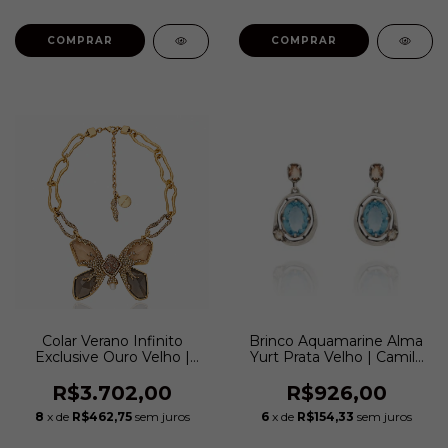
COMPRAR
COMPRAR
Colar Verano Infinito
Brinco Aquamarine Alma
Exclusive Ouro Velho |
Yurt Prata Velho | Camila
Camila Klein
Klein
R$3.702,00
R$926,00
8
x de
R$462,75
sem juros
6
x de
R$154,33
sem juros