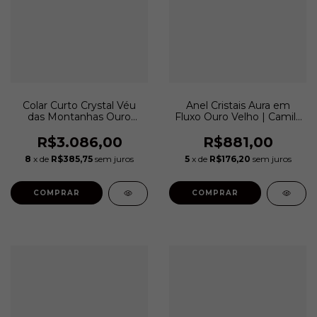
Colar Curto Crystal Véu
Anel Cristais Aura em
das Montanhas Ouro
Fluxo Ouro Velho | Camila
Velho | Camila Klein
Klein
R$3.086,00
R$881,00
8
x de
R$385,75
sem juros
5
x de
R$176,20
sem juros
COMPRAR
COMPRAR