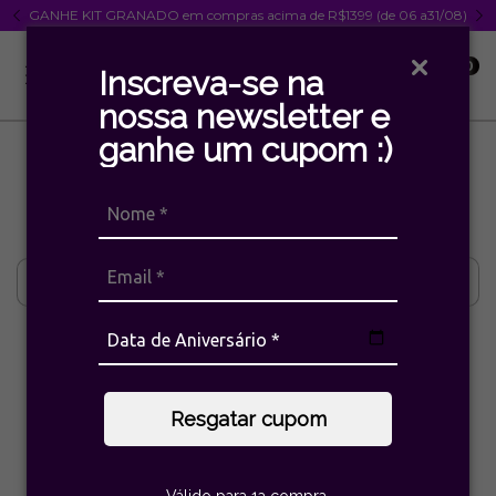
GANHE KIT GRANADO em compras acima de R$1399 (de 06 a31/08)
0
Inscreva-se na
nossa newsletter e
ganhe um cupom :)
Início
>
Marcas
>
Camila Klein
Camila Klein
Filtrar
Resgatar cupom
Válido para 1a compra.