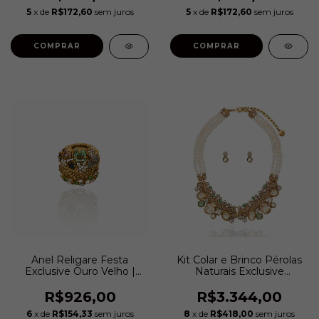
5
x de
R$172,60
sem juros
5
x de
R$172,60
sem juros
COMPRAR
COMPRAR
Anel Religare Festa
Kit Colar e Brinco Pérolas
Exclusive Ouro Velho |
Naturais Exclusive
Camila Klein
Religare Festa Ouro Velho
| Camila Klein
R$926,00
R$3.344,00
6
x de
R$154,33
sem juros
8
x de
R$418,00
sem juros