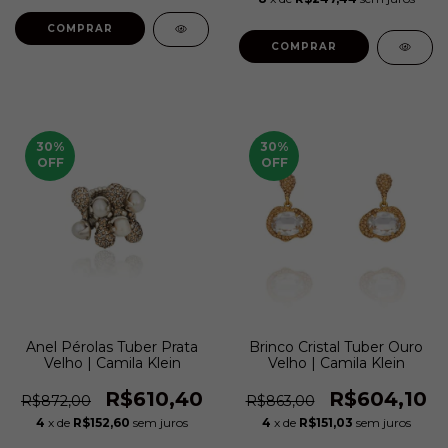
COMPRAR
30
%
30
%
OFF
OFF
Anel Pérolas Tuber Prata
Brinco Cristal Tuber Ouro
Velho | Camila Klein
Velho | Camila Klein
R$610,40
R$604,10
R$872,00
R$863,00
4
x de
R$152,60
sem juros
4
x de
R$151,03
sem juros