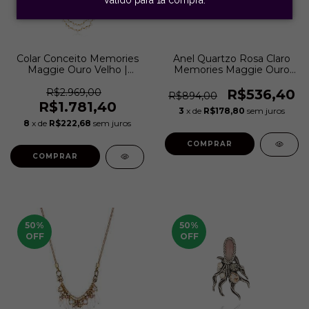
Colar Conceito Memories
Anel Quartzo Rosa Claro
Maggie Ouro Velho |
Memories Maggie Ouro
Camila Klein
Velho | Camila Klein
R$2.969,00
R$536,40
R$894,00
R$1.781,40
3
x de
R$178,80
sem juros
8
x de
R$222,68
sem juros
COMPRAR
50
%
50
%
OFF
OFF