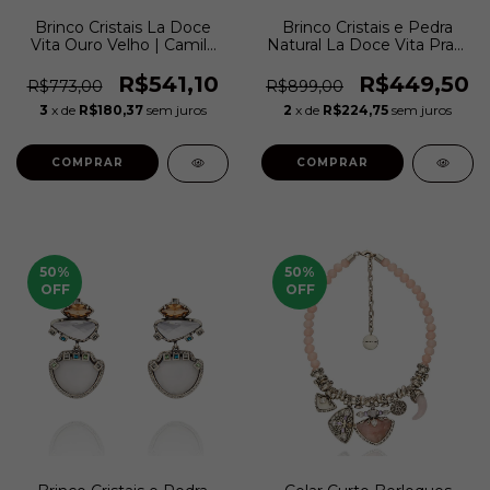
Brinco Cristais La Doce
Brinco Cristais e Pedra
Vita Ouro Velho | Camila
Natural La Doce Vita Prata
Klein
Velho | Camila Klein
R$541,10
R$449,50
R$773,00
R$899,00
3
x de
R$180,37
sem juros
2
x de
R$224,75
sem juros
COMPRAR
COMPRAR
50
%
50
%
OFF
OFF