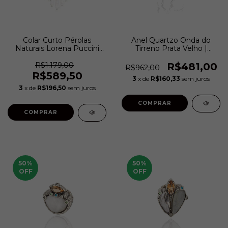
Colar Curto Pérolas
Anel Quartzo Onda do
Naturais Lorena Puccini
Tirreno Prata Velho |
Ouro Velho | Camila Klein
Camila Klein
R$1.179,00
R$481,00
R$962,00
R$589,50
3
x de
R$160,33
sem juros
3
x de
R$196,50
sem juros
COMPRAR
COMPRAR
50
%
50
%
OFF
OFF