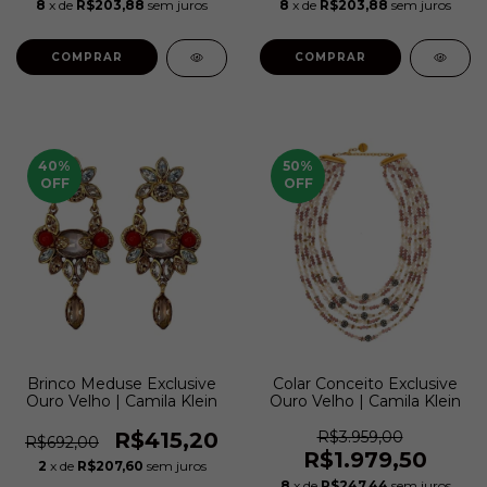
8
x de
R$203,88
sem juros
8
x de
R$203,88
sem juros
40
%
50
%
OFF
OFF
Brinco Meduse Exclusive
Colar Conceito Exclusive
Ouro Velho | Camila Klein
Ouro Velho | Camila Klein
R$415,20
R$3.959,00
R$692,00
R$1.979,50
2
x de
R$207,60
sem juros
8
x de
R$247,44
sem juros