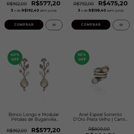
Camila Klein
R$577,20
R$475,20
R$962,00
R$792,00
3
x de
R$192,40
sem juros
3
x de
R$158,40
sem juros
COMPRAR
COMPRAR
40
%
50
%
OFF
OFF
Brinco Longo e Modular
Anel Espiral Sorrento
Pétalas de Buganvilia
D'Oro Prata Velho | Camila
Prata Velho | Camila Klein
Klein
R$577,20
R$809,00
R$962,00