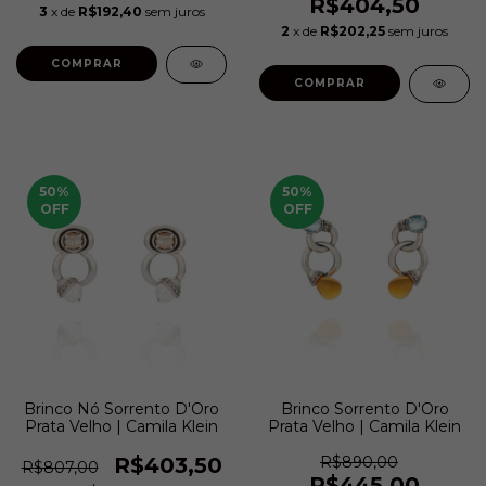
R$404,50
3
x de
R$192,40
sem juros
2
x de
R$202,25
sem juros
COMPRAR
COMPRAR
50
%
50
%
OFF
OFF
Brinco Nó Sorrento D'Oro
Brinco Sorrento D'Oro
Prata Velho | Camila Klein
Prata Velho | Camila Klein
R$403,50
R$890,00
R$807,00
R$445,00