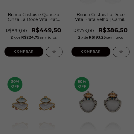
Brinco Cristais e Quartzo
Brinco Cristais La Doce
Cinza La Doce Vita Prata
Vita Prata Velho | Camila
Velho | Camila Klein
Klein
R$449,50
R$386,50
R$899,00
R$773,00
2
x de
R$224,75
sem juros
2
x de
R$193,25
sem juros
COMPRAR
COMPRAR
30
%
50
%
OFF
OFF