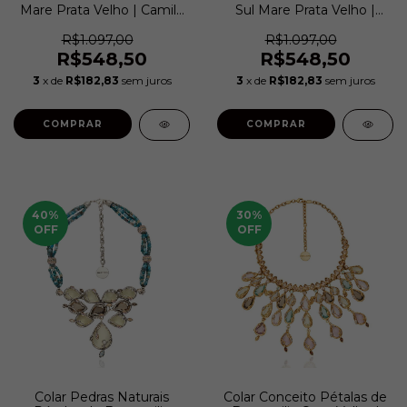
Mare Prata Velho | Camila
Sul Mare Prata Velho |
Klein
Camila Klein
R$1.097,00
R$1.097,00
R$548,50
R$548,50
3
x de
R$182,83
sem juros
3
x de
R$182,83
sem juros
COMPRAR
COMPRAR
40
%
30
%
OFF
OFF
Colar Pedras Naturais
Colar Conceito Pétalas de