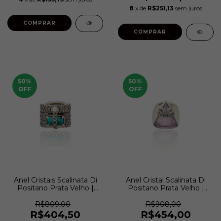
8
x de
R$251,13
sem juros
50
%
50
%
OFF
OFF
Anel Cristais Scalinata Di
Anel Cristal Scalinata Di
Positano Prata Velho |
Positano Prata Velho |
Camila Klein
Camila Klein
R$809,00
R$908,00
R$404,50
R$454,00