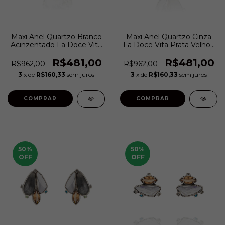
Maxi Anel Quartzo Branco
Maxi Anel Quartzo Cinza
Acinzentado La Doce Vita
La Doce Vita Prata Velho |
Prata Velho | Camila Klein
Camila Klein
R$481,00
R$481,00
R$962,00
R$962,00
3
x de
R$160,33
sem juros
3
x de
R$160,33
sem juros
COMPRAR
COMPRAR
50
%
50
%
OFF
OFF