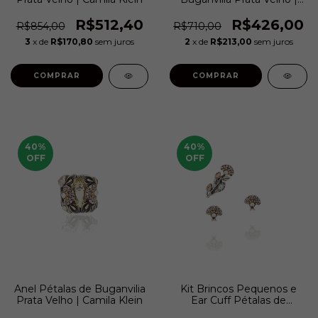
Camila Klein
R$512,40
R$426,00
R$854,00
R$710,00
3
x de
R$170,80
sem juros
2
x de
R$213,00
sem juros
COMPRAR
COMPRAR
40
%
40
%
OFF
OFF
Anel Pétalas de Buganvilia
Kit Brincos Pequenos e
Prata Velho | Camila Klein
Ear Cuff Pétalas de
Buganvilia Prata Velho |