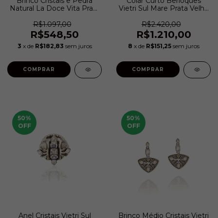
Brinco Cristais e Pedra
Colar Curto Berloques
Natural La Doce Vita Prata
Vietri Sul Mare Prata Velho
Velho | Camila Klein
| Camila Klein
R$1.097,00
R$2.420,00
R$548,50
R$1.210,00
3
x de
R$182,83
sem juros
8
x de
R$151,25
sem juros
COMPRAR
COMPRAR
50
%
50
%
OFF
OFF
Anel Cristais Vietri Sul
Brinco Médio Cristais Vietri