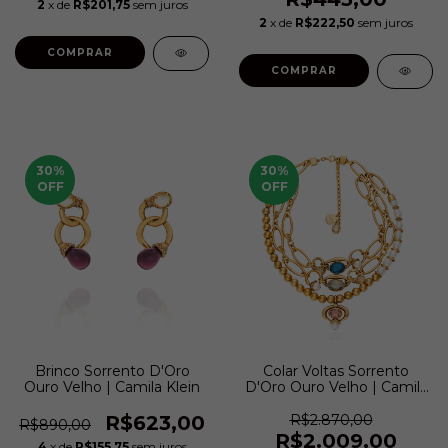
2
x de
R$201,75
sem juros
2
x de
R$222,50
sem juros
30
%
30
%
OFF
OFF
Brinco Sorrento D'Oro
Colar Voltas Sorrento
Ouro Velho | Camila Klein
D'Oro Ouro Velho | Camila
Klein
R$623,00
R$2.870,00
R$890,00
R$2.009,00
4
x de
R$155,75
sem juros