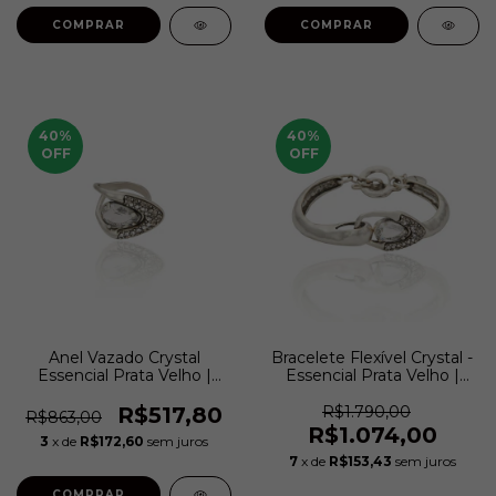
COMPRAR
40
%
40
%
OFF
OFF
Anel Vazado Crystal
Bracelete Flexível Crystal -
Essencial Prata Velho |
Essencial Prata Velho |
Camila Klein
Camila Klein
R$517,80
R$1.790,00
R$863,00
R$1.074,00
3
x de
R$172,60
sem juros
7
x de
R$153,43
sem juros
COMPRAR