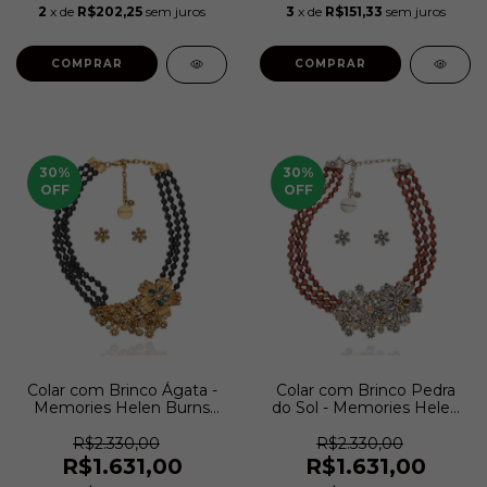
2
x de
R$202,25
sem juros
3
x de
R$151,33
sem juros
COMPRAR
COMPRAR
30
%
30
%
OFF
OFF
Colar com Brinco Ágata -
Colar com Brinco Pedra
Memories Helen Burns
do Sol - Memories Helen
Ouro Velho | Camila Klein
Burns Prata Velho | Camila
Klein
R$2.330,00
R$2.330,00
R$1.631,00
R$1.631,00