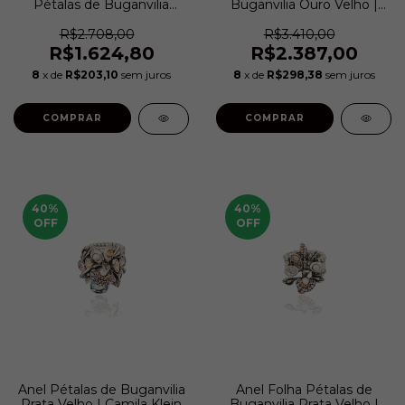
Pétalas de Buganvilia
Buganvilia Ouro Velho |
Prata Velho | Camila Klein
Camila Klein
R$2.708,00
R$3.410,00
R$1.624,80
R$2.387,00
8
x de
R$203,10
sem juros
8
x de
R$298,38
sem juros
COMPRAR
COMPRAR
40
%
40
%
OFF
OFF
Anel Pétalas de Buganvilia
Anel Folha Pétalas de
Prata Velho | Camila Klein
Buganvilia Prata Velho |