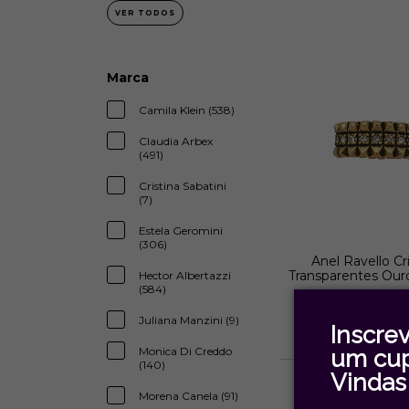
VER TODOS
Marca
Camila Klein (538)
Claudia Arbex
(491)
Cristina Sabatini
(7)
Estela Geromini
(306)
Anel Ravello Cri
Transparentes Ouro
Hector Albertazzi
(584)
Estela Gerom
R$318,0
Juliana Manzini (9)
Inscre
2
x de
R$159,00
se
Monica Di Creddo
um cu
(140)
Vindas 
Morena Canela (91)