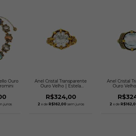
ello Ouro
Anel Cristal Transparente
Anel Cristal 
eromini
Ouro Velho | Estela
Ouro Velho
Geromini
Gerom
00
R$324,00
R$32
m juros
2
x de
R$162,00
sem juros
2
x de
R$162,