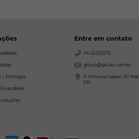
ações
Entre em contato
Cuidados
44-32333273
didas
grluxo@grluxo.com.br
 | Entregas
R Princesa Isabel, 161 Ma
PR
 Privacidade
evoluções