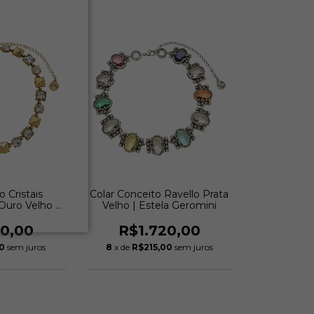
o Cristais
Colar Conceito Ravello Prata
Ouro Velho |
Velho | Estela Geromini
eromini
20,00
R$1.720,00
50
sem juros
8
x de
R$215,00
sem juros