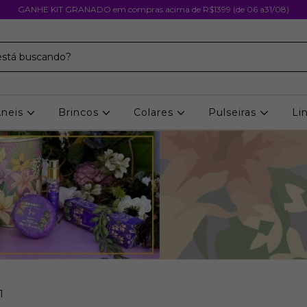
GANHE KIT GRANADO em compras acima de R$1399 (de 06 a31/08)
Aneis
Brincos
Colares
Pulseiras
Li
1