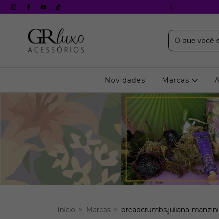
X s/ juros em todos os cartões
Novidades
Marcas
Início
>
Marcas
>
breadcrumbs.juliana-manzini