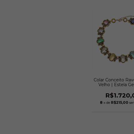
Colar Conceito Rav
Velho | Estela G
R$1.720,
8
x de
R$215,00
se