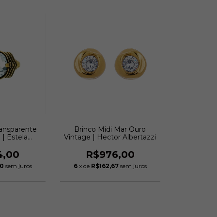
Transparente
Brinco Midi Mar Ouro
 | Estela
Vintage | Hector Albertazzi
ini
4,00
R$976,00
00
sem juros
6
x de
R$162,67
sem juros