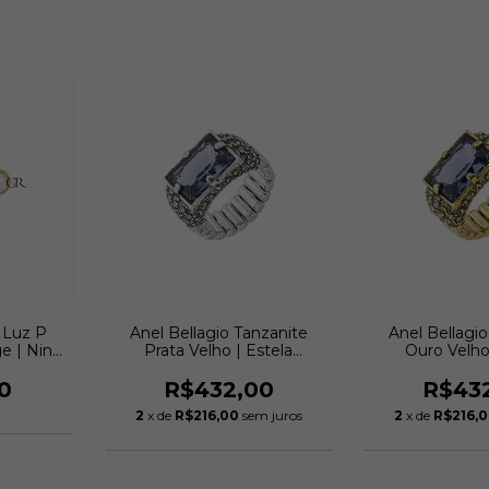
 Luz P
Anel Bellagio Tanzanite
Anel Bellagi
e | Nino
Prata Velho | Estela
Ouro Velho
Geromini
Gerom
0
R$432,00
R$43
2
x de
R$216,00
sem juros
2
x de
R$216,