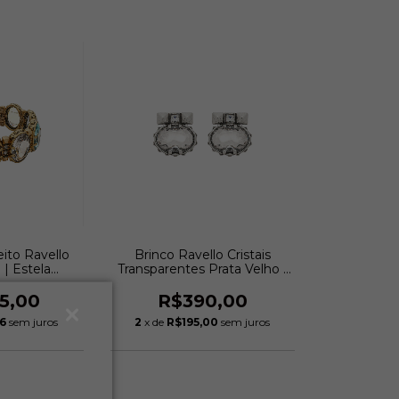
eito Ravello
Brinco Ravello Cristais
 | Estela
Transparentes Prata Velho |
ini
Estela Geromini
75,00
R$390,00
86
sem juros
2
x de
R$195,00
sem juros