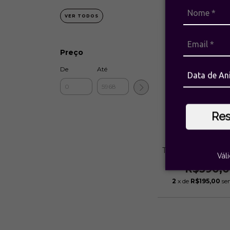
VER TODOS
Preço
De
Até
Re
Brinco Ravello Cr
Transparentes Ouro
Vál
Estela Gerom
R$390,
2
x de
R$195,00
se