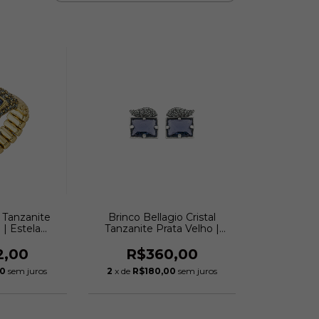
o Tanzanite
Brinco Bellagio Cristal
 | Estela
Tanzanite Prata Velho |
ini
Estela Geromini
2,00
R$360,00
00
sem juros
2
x de
R$180,00
sem juros