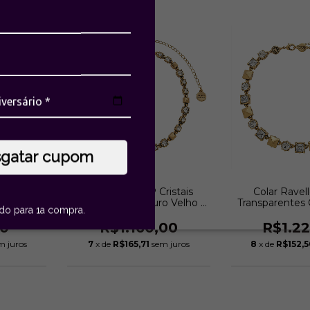
sgatar cupom
istais
Colar Ravello P Cristais
Colar Ravell
 Velho |
Transparentes Ouro Velho |
Transparentes 
ido para 1a compra.
ini
Estela Geromini
Estela G
00
R$1.160,00
R$1.2
m juros
7
x de
R$165,71
sem juros
8
x de
R$152,