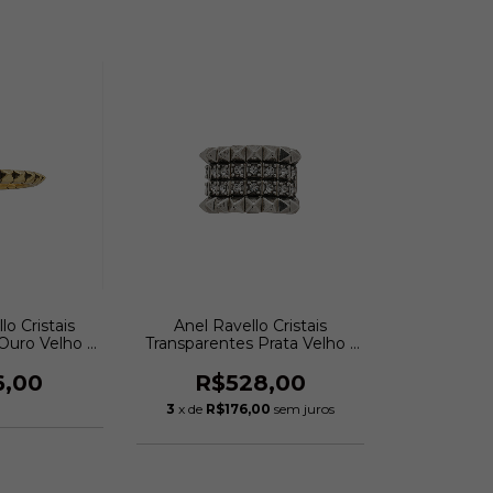
lo Cristais
Anel Ravello Cristais
Ouro Velho |
Transparentes Prata Velho |
eromini
Estela Geromini
6,00
R$528,00
3
x de
R$176,00
sem juros