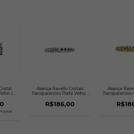
ristal
Aliança Ravello Cristais
Aliança Ravel
elho |
Transparentes Prata Velho |
Transparentes 
ini
Estela Geromini
Estela G
00
R$186,00
R$18
m juros