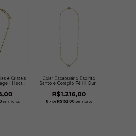
as e Cristais
Colar Escapulário Espírito
tage | Hector
Santo e Coração Fé III Ouro
azzi
Vintage | Hector Albertazzi
8,00
R$1.216,00
33
sem juros
8
x de
R$152,00
sem juros