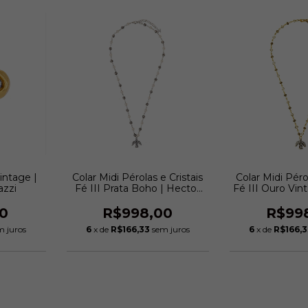
intage |
Colar Midi Pérolas e Cristais
Colar Midi Pérol
azzi
Fé III Prata Boho | Hector
Fé III Ouro Vin
Albertazzi
Albert
0
R$998,00
R$99
m juros
6
x de
R$166,33
sem juros
6
x de
R$166,