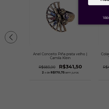
Vál
M PÉROLA
Anel Conceito Piña prata velho |
Cola
la Klein
Camila Klein
05,60
R$341,50
R$683,00
R$4
m juros
2
x de
R$170,75
sem juros