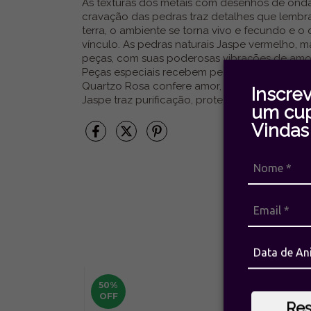
As texturas dos metais com desenhos de ondas
cravação das pedras traz detalhes que lembra
terra, o ambiente se torna vivo e fecundo e o 
vínculo. As pedras naturais Jaspe vermelho, 
peças, com suas poderosas vibrações de amor,
Peças especiais recebem pedras naturais com
Quartzo Rosa confere amor, cura interior e paz
Inscre
Jaspe traz purificação, proteção e é altamente 
um cu
Vindas 
50
%
50
OFF
OF
Re