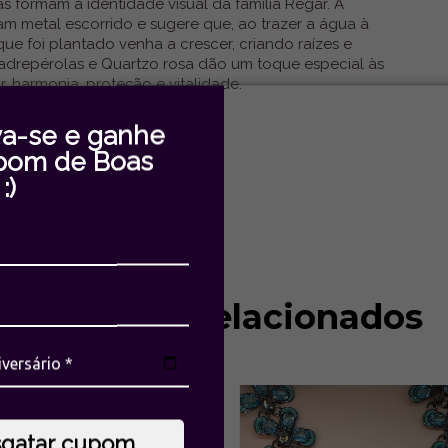
 formam a identidade visual da família Regar. A
m metal escorrido e sugere que, ao trazer a água à
que foi plantado venha a crescer, criando raízes e
madrepérolas e Quartzo rosa dão um toque especial às
 harmonia, proteção e vitalidade.
 propriedades energéticas:
.
va-se e ganhe
espiritual.
pom de Boas
:)
Produtos relacionados
%
F
sgatar cupom