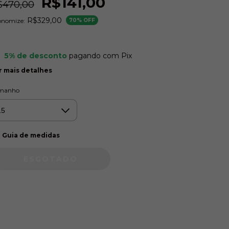
R$141,00
$470,00
R$329,00
onomize:
70
% OFF
5% de desconto
pagando com Pix
r mais detalhes
manho
Guia de medidas