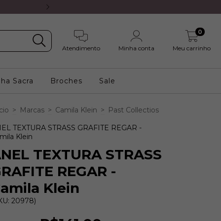
5% OFF no PIX ou 8X s/ juros 
0
Atendimento
Minha conta
Meu carrinho
nha Sacra
Broches
Sale
cio
>
Marcas
>
Camila Klein
>
Past Collectios
EL TEXTURA STRASS GRAFITE REGAR -
mila Klein
NEL TEXTURA STRASS
RAFITE REGAR -
amila Klein
KU: 20978)