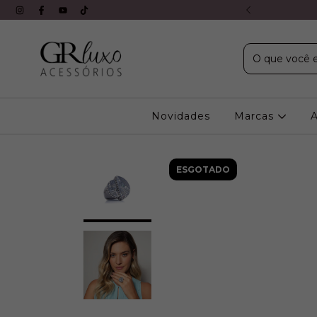
X s/ juros em todos os cartões
Novidades
Marcas
ESGOTADO