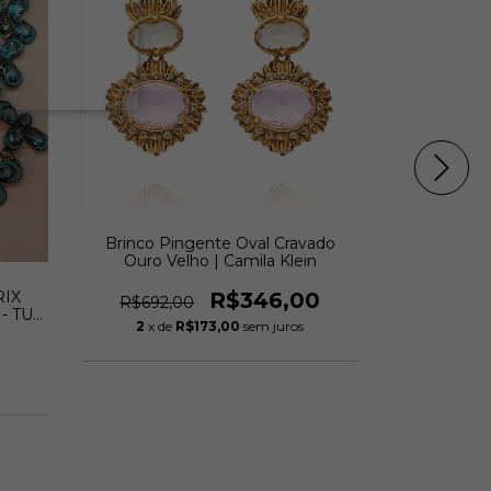
Brinco Pingente Oval Cravado
KIT 3 ANEI
Ouro Velho | Camila Klein
RIX
R$346,00
R$692,00
R$593,
 TU |
2
x de
R$173,00
sem juros