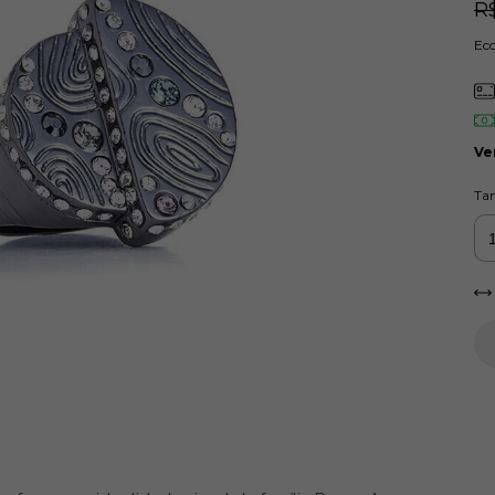
R
Ec
Ve
Ta