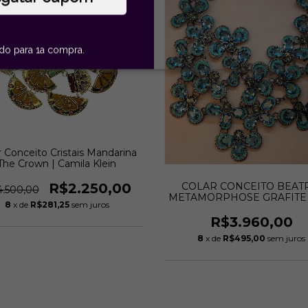
ido para 1a compra.
r Conceito Cristais Mandarina
The Crown | Camila Klein
COLAR CONCEITO BEAT
R$2.250,00
.500,00
METAMORPHOSE GRAFITE -
8
x de
R$281,25
sem juros
Camila Klein
R$3.960,00
8
x de
R$495,00
sem juros