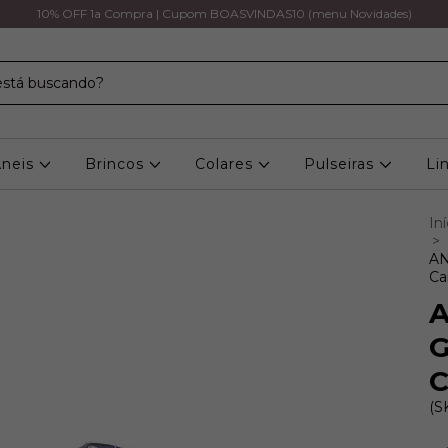
10% OFF 1a Compra | Cupom BOASVINDAS10 (menu Novidades)
Aneis
Brincos
Colares
Pulseiras
Li
Iní
>
AN
Ca
A
G
C
(S