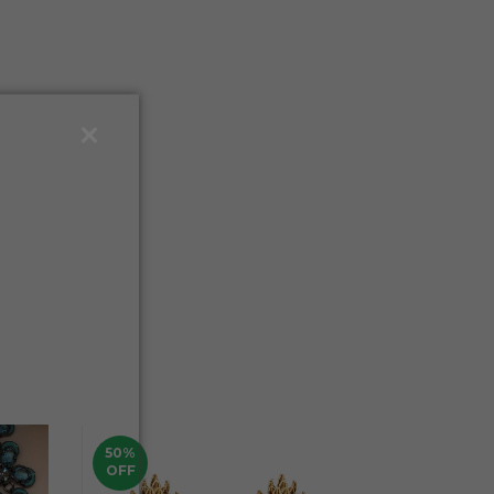
50
%
60
%
OFF
OFF