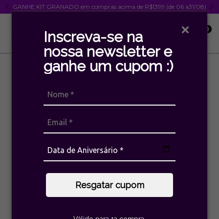
GANHE KIT GRANADO em compras acima de R$1399 (de 06 a31/08)
0
Inscreva-se na
nossa newsletter e
ganhe um cupom :)
ESGOTADO
Resgatar cupom
Válido para 1a compra.