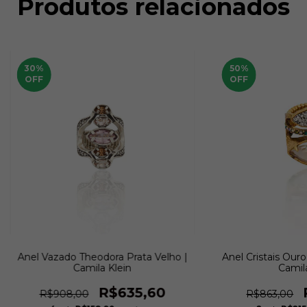
Produtos relacionados
30
%
50
%
OFF
OFF
Anel Vazado Theodora Prata Velho |
Anel Cristais Ouro
Camila Klein
Camila
R$635,60
R$908,00
R$863,00