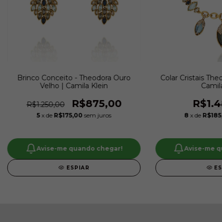
Brinco Conceito - Theodora Ouro
Colar Cristais The
Velho | Camila Klein
Camila
R$875,00
R$1.4
R$1.250,00
5
x de
R$175,00
sem juros
8
x de
R$185
Avise-me quando chegar!
Avise-me q
ESPIAR
E