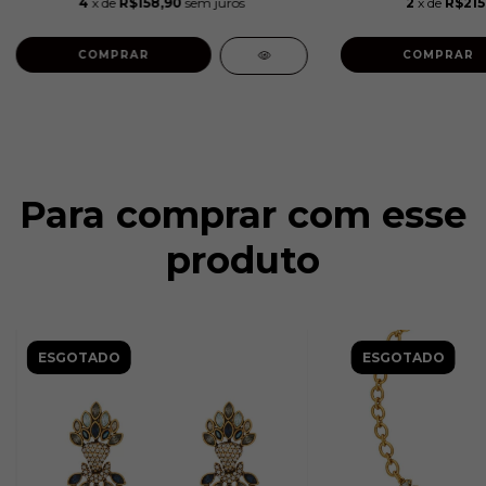
4
x de
R$158,90
sem juros
2
x de
R$215
COMPRAR
COMPRAR
Para comprar com esse
produto
ESGOTADO
ESGOTADO