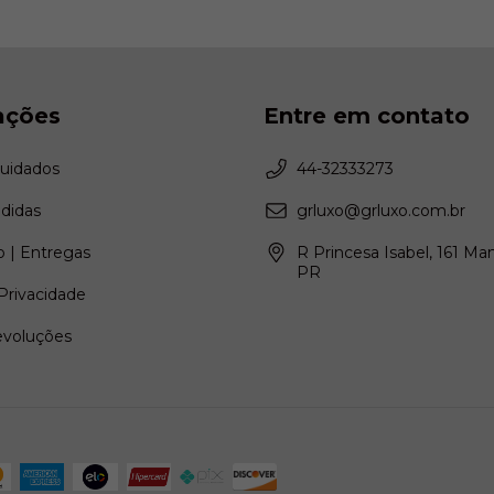
ações
Entre em contato
Cuidados
44-32333273
didas
grluxo@grluxo.com.br
 | Entregas
R Princesa Isabel, 161 Ma
PR
 Privacidade
evoluções