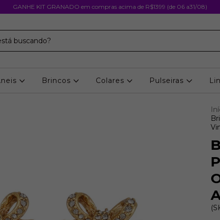
GANHE KIT GRANADO em compras acima de R$1399 (de 06 a31/08)
Aneis
Brincos
Colares
Pulseiras
Li
Iní
Br
Vi
B
P
O
A
(S