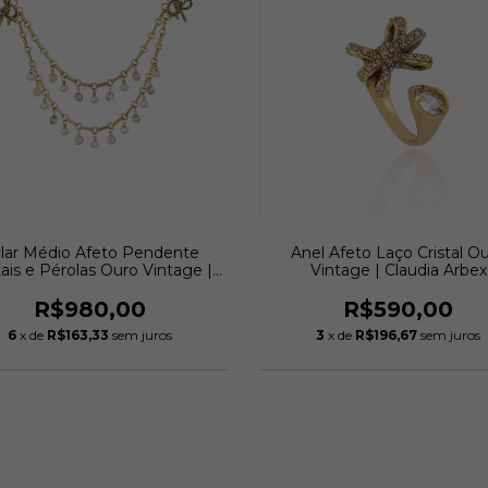
lar Médio Afeto Pendente
Anel Afeto Laço Cristal O
tais e Pérolas Ouro Vintage |
Vintage | Claudia Arbex
Claudia Arbex
R$980,00
R$590,00
6
x de
R$163,33
sem juros
3
x de
R$196,67
sem juros