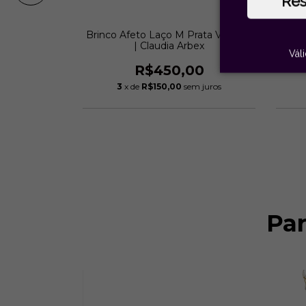
Re
ro Vintage |
Brinco Afeto Laço M Prata Vintage
Brinc
ex
| Claudia Arbex
Vál
00
R$450,00
m juros
3
x de
R$150,00
sem juros
o chegar!
Pa