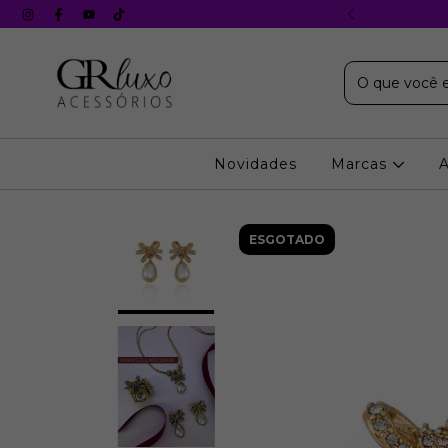
X s/ juros em todos os cartões
Novidades
Marcas
ESGOTADO