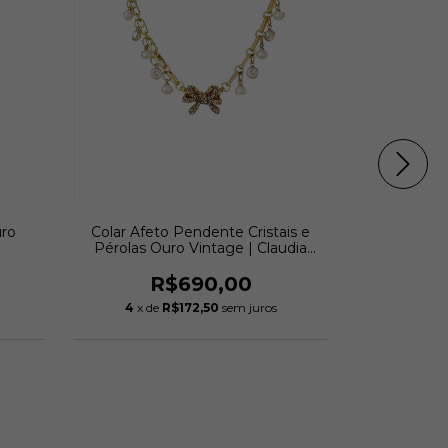
uro
Colar Afeto Pendente Cristais e
Bracele
Pérolas Ouro Vintage | Claudia
Vintag
Arbex
R$690,00
R
4
x de
R$172,50
sem juros
6
x de