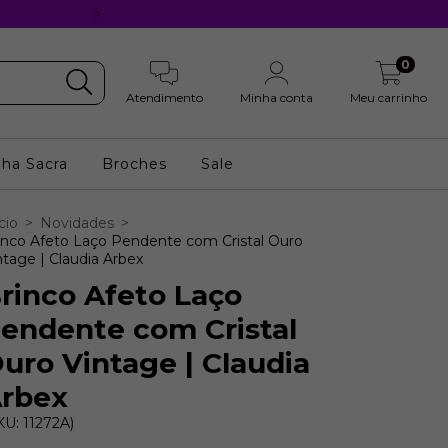
10% OFF 1a Compra | Cupom BOASV
0
Atendimento
Minha conta
Meu carrinho
nha Sacra
Broches
Sale
cio
>
Novidades
>
inco Afeto Laço Pendente com Cristal Ouro
ntage | Claudia Arbex
rinco Afeto Laço
endente com Cristal
uro Vintage | Claudia
rbex
KU: 11272A)