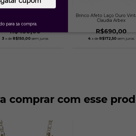
sgatar cupom
o Afeto Laço M Ouro Vintage
Brinco Afeto Laço Ouro Vint
| Claudia Arbex
Claudia Arbex
ido para 1a compra.
R$450,00
R$690,00
3
x de
R$150,00
sem juros
4
x de
R$172,50
sem juros
ra comprar com esse prod