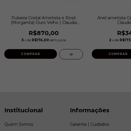
Pulseira Cristal Ametista e Rosé
Anel ametista Cri
(Morganita) Ouro Velho | Claudia
Claudi
Arbex
R$870,00
R$34
5
x de
R$174,00
sem juros
2
x de
R$173
COMPRAR
Institucional
Informações
Quem Somos
Garantia | Cuidados