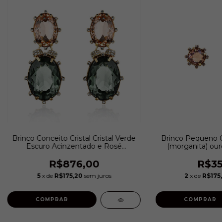
Brinco Conceito Cristal Cristal Verde
Brinco Pequeno Cri
Escuro Acinzentado e Rosé
(morganita) ouro
(Morganita) Ouro Velho | Claudia
Ar
Arbex
R$876,00
R$35
5
x de
R$175,20
sem juros
2
x de
R$175
COMPRAR