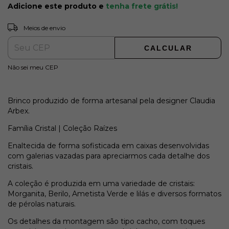
Adicione este produto e
tenha frete grátis!
ALTERAR CEP
Entregas para o CEP:
Meios de envio
CALCULAR
Não sei meu CEP
Brinco produzido de forma artesanal pela designer Claudia
Arbex.
Família Cristal | Coleção Raízes
Enaltecida de forma sofisticada em caixas desenvolvidas
com galerias vazadas para apreciarmos cada detalhe dos
cristais.
A coleção é produzida em uma variedade de cristais:
Morganita, Berilo, Ametista Verde e lilás e diversos formatos
de pérolas naturais.
Os detalhes da montagem são tipo cacho, com toques