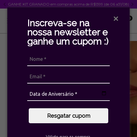
GANHE KIT GRANADO em compras acima de R$1399 (de 06 a31/08)
0
Inscreva-se na
nossa newsletter e
ganhe um cupom :)
Resgatar cupom
Válido para 1a compra.