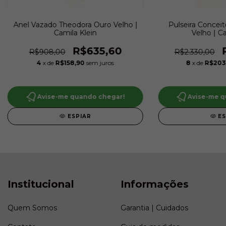
Anel Vazado Theodora Ouro Velho |
Pulseira Concei
Camila Klein
Velho | Ca
R$635,60
R$908,00
R$2.330,00
4
x de
R$158,90
sem juros
8
x de
R$203
Avise-me quando chegar!
Avise-me q
ESPIAR
E
Institucional
Informações
Quem Somos
Garantia | Cuidados