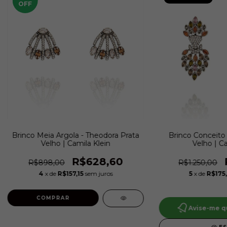
OFF
Brinco Meia Argola - Theodora Prata
Brinco Conceito 
Velho | Camila Klein
Velho | Ca
R$628,60
R$898,00
R$1.250,00
4
x de
R$157,15
sem juros
5
x de
R$175
Avise-me q