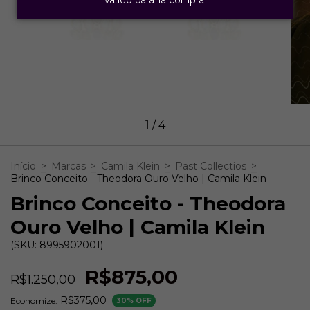
1
/
4
Início
>
Marcas
>
Camila Klein
>
Past Collectios
>
Brinco Conceito - Theodora Ouro Velho | Camila Klein
Brinco Conceito - Theodora
Ouro Velho | Camila Klein
(SKU: 8995902001)
R$875,00
R$1.250,00
R$375,00
Economize:
30
% OFF