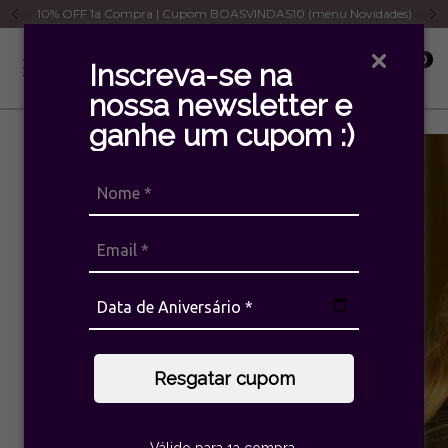
10% OFF 1a Compra | Cupom BOASVINDAS10 (menu Novidades)
0
Inscreva-se na
nossa newsletter e
ganhe um cupom :)
ESGOTADO
Resgatar cupom
Válido para 1a compra.