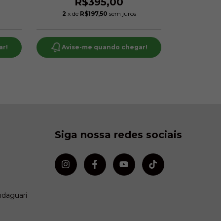
R$395,00
R$1.315
2
x de
R$197,50
sem juros
6
x de
ar!
Avise-me quando chegar!
Avise
Siga nossa redes sociais
ndaguari