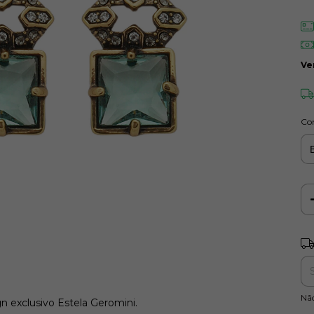
Ve
Co
Ent
Nã
n exclusivo Estela Geromini.