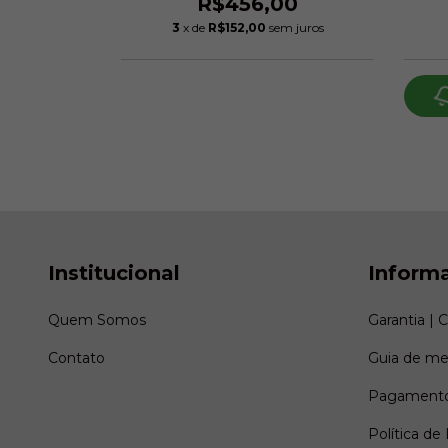
01,60
R$456,00
3
x de
R$152,00
sem juros
o chegar!
Institucional
Inform
Quem Somos
Garantia | 
Contato
Guia de me
Pagamento
Política de