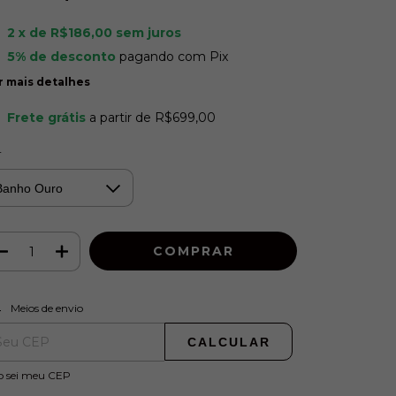
2
x de
R$186,00
sem juros
5% de desconto
pagando com Pix
r mais detalhes
Frete grátis
a partir de
R$699,00
r
ALTERAR CEP
regas para o CEP:
Meios de envio
CALCULAR
o sei meu CEP