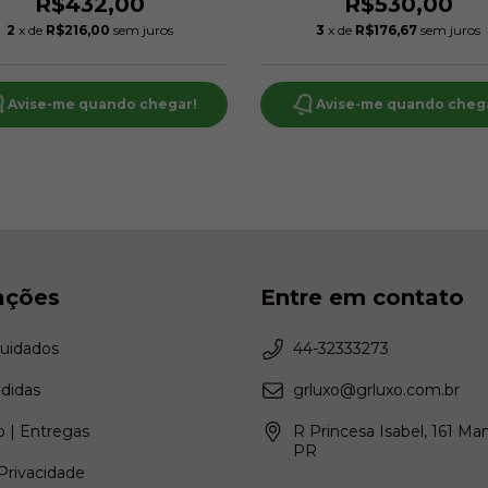
R$432,00
R$530,00
2
x de
R$216,00
sem juros
3
x de
R$176,67
sem juros
Avise-me quando chegar!
Avise-me quando cheg
ações
Entre em contato
Cuidados
44-32333273
didas
grluxo@grluxo.com.br
 | Entregas
R Princesa Isabel, 161 Ma
PR
 Privacidade