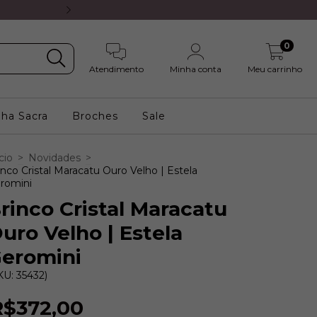
5% OFF no PIX ou 8X s/ juros 
0
Atendimento
Minha conta
Meu carrinho
nha Sacra
Broches
Sale
cio
>
Novidades
>
inco Cristal Maracatu Ouro Velho | Estela
romini
rinco Cristal Maracatu
uro Velho | Estela
eromini
KU: 35432)
R$372,00