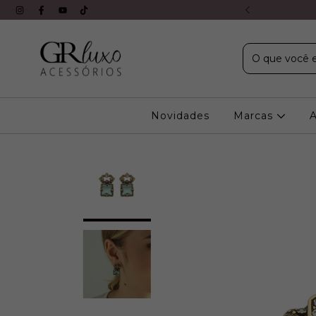
X s/ juros em todos os cartões
Novidades
Marcas