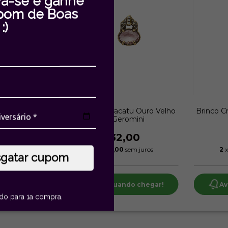
va-se e ganhe
pom de Boas
:)
rata Velho
Brinco Cristal Maracatu Ouro Velho
Brinco Cr
i
| Estela Geromini
R$432,00
ros
2
x de
R$216,00
sem juros
2
x
sgatar cupom
hegar!
Avise-me quando chegar!
Av
ido para 1a compra.