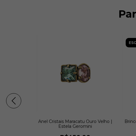
Pa
ES
catu Ouro
Anel Cristais Maracatu Ouro Velho |
Brinc
eromini
Estela Geromini