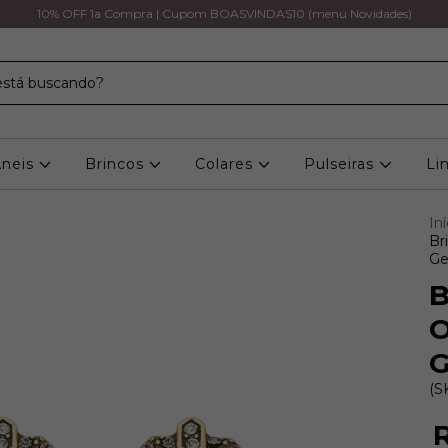
10% OFF 1a Compra | Cupom BOASVINDAS10 (menu Novidades)
Aneis
Brincos
Colares
Pulseiras
Li
Iní
Br
Ge
B
O
G
(S