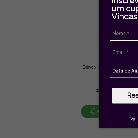
Inscre
um cu
Vindas 
Brinco Cristal Maracatu P
| Estela Geromin
R$372,00
2
x de
R$186,00
sem ju
Re
Avise-me quando c
Vál