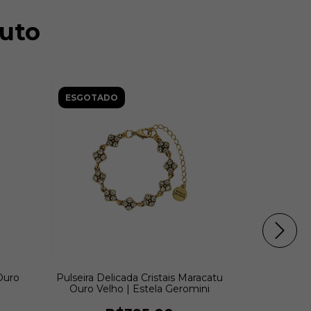
uto
ESGOTADO
ESGOTAD
Ouro
Pulseira Delicada Cristais Maracatu
Colar Crist
Ouro Velho | Estela Geromini
| E