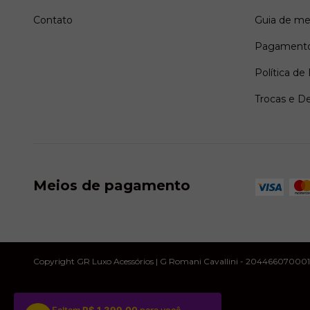
Contato
Guia de me
Pagamento
Política de
Trocas e D
Meios de pagamento
Copyright GR Luxo Acessórios | G Romani Cavallini - 20446607000107 