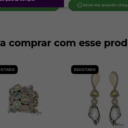
Avise-me quando chegar!
Avise-me quando cheg
ra comprar com esse prod
GOTADO
ESGOTADO