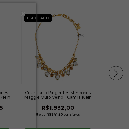
ESGOTADO
ESGOTAD
ries
Colar curto Pingentes Memories
Colar long
Klein
Maggie Ouro Velho | Camila Klein
Maggie Prat
5
R$1.932,00
R$2.675,
8
x de
R$241,50
sem juros
8
x de