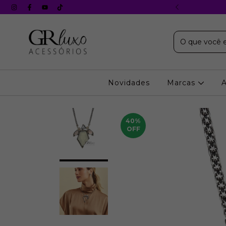
X s/ juros em todos os cartões
Novidades
Marcas
40
%
OFF