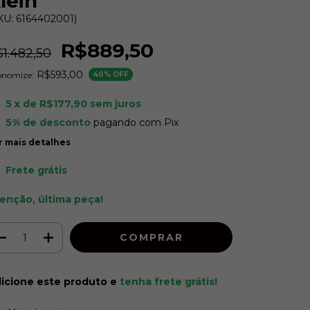
lein
KU: 6164402001)
R$889,50
1.482,50
R$593,00
onomize:
40
% OFF
5
x de
R$177,90
sem juros
5% de desconto
pagando com Pix
r mais detalhes
Frete grátis
enção, última peça!
icione este produto e
tenha frete grátis!
ALTERAR CEP
regas para o CEP: