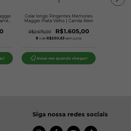
aggie
Colar longo Pingentes Memories
Pulseira Me
Camila
Maggie Prata Velho | Camila Klein
transparente
0
R$1.605,00
R
R$2.675,00
8
x de
R$200,63
sem juros
8
x de
ar!
Avise-me quando chegar!
Avise
Siga nossa redes sociais