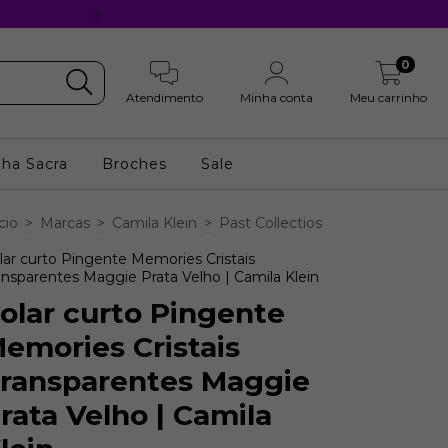
10% OFF 1a Compra | Cupom BOASV
0
Atendimento
Minha conta
Meu carrinho
nha Sacra
Broches
Sale
cio
>
Marcas
>
Camila Klein
>
Past Collectios
lar curto Pingente Memories Cristais
ansparentes Maggie Prata Velho | Camila Klein
olar curto Pingente
emories Cristais
ransparentes Maggie
rata Velho | Camila