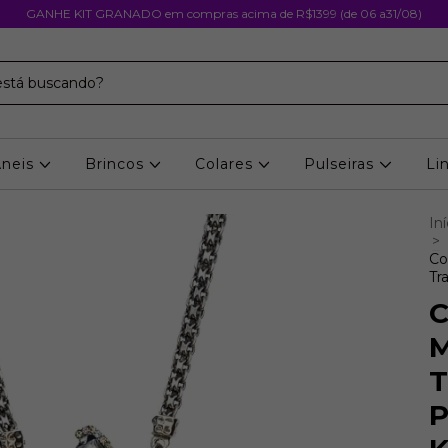
GANHE KIT GRANADO em compras acima de R$1399 (de 06 a31/08)
Aneis
Brincos
Colares
Pulseiras
Li
Iní
>
Co
Tr
C
M
T
P