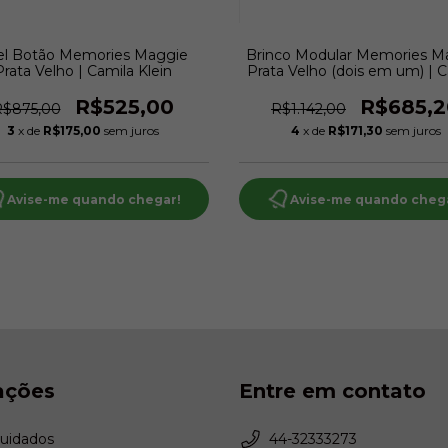
el Botão Memories Maggie
Brinco Modular Memories M
Prata Velho | Camila Klein
Prata Velho (dois em um) | 
Klein
R$525,00
R$685,2
R$875,00
R$1.142,00
3
x de
R$175,00
sem juros
4
x de
R$171,30
sem juros
Avise-me quando chegar!
Avise-me quando cheg
ações
Entre em contato
Cuidados
44-32333273