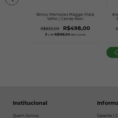
Brinco Memories Maggie Prata
An
gie cristais
Velho | Camila Klein
lho | Camila
R$498,00
R$830,00
30,00
3
x de
R$166,00
sem juros
m juros
o chegar!
Institucional
Inform
Quem Somos
Garantia | 