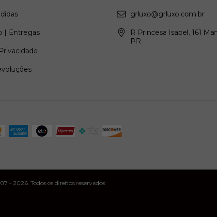
didas
grluxo@grluxo.com.br
 | Entregas
R Princesa Isabel, 161 Ma
PR
 Privacidade
evoluções
- 2026. Todos os direitos reservados.