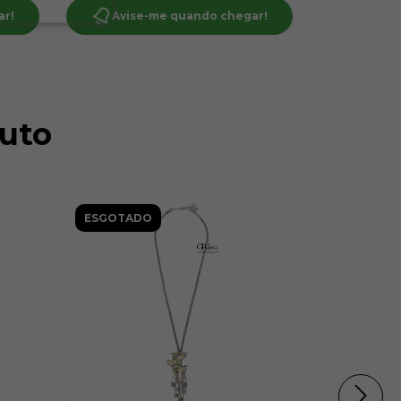
ar!
Avise-me quando chegar!
Avise
uto
ESGOTADO
ESGOTAD