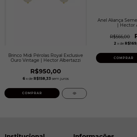
Anel Aliança Seme
| Hector 
R$566,00
2
x de
R$169
Brinco Midi Pérolas Royal Exclusive
COMPRAR
Ouro Vintage | Hector Albertazzi
R$950,00
6
x de
R$158,33
sem juros
COMPRAR
Institucional
Informações