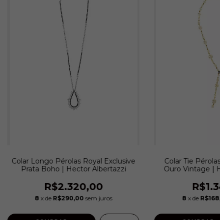
Colar Longo Pérolas Royal Exclusive
Colar Tie Pérola
Prata Boho | Hector Albertazzi
Ouro Vintage | H
R$2.320,00
R$1.3
8
x de
R$290,00
sem juros
8
x de
R$168