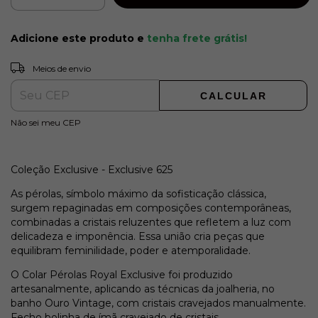
Adicione este produto e
tenha frete grátis!
ALTERAR CEP
Entregas para o CEP:
Meios de envio
CALCULAR
Não sei meu CEP
Coleção Exclusive - Exclusive 625
As pérolas, símbolo máximo da sofisticação clássica,
surgem repaginadas em composições contemporâneas,
combinadas a cristais reluzentes que refletem a luz com
delicadeza e imponência. Essa união cria peças que
equilibram feminilidade, poder e atemporalidade.
O Colar Pérolas Royal Exclusive foi produzido
artesanalmente, aplicando as técnicas da joalheria, no
banho Ouro Vintage, com cristais cravejados manualmente.
Fecho bolinha de ímã cravejado de cristais.