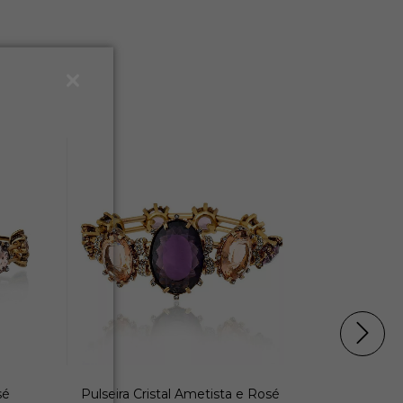
sé
Pulseira Cristal Ametista e Rosé
Pulseira 