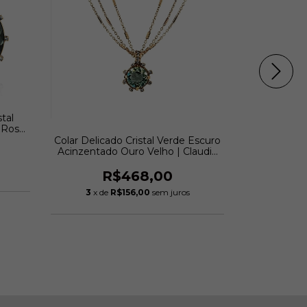
tal
Anel Cr
 Rosé
acinzentad
audia
Colar Delicado Cristal Verde Escuro
R
Acinzentado Ouro Velho | Claudia
Arbex
2
x de
R$468,00
3
x de
R$156,00
sem juros
Avise