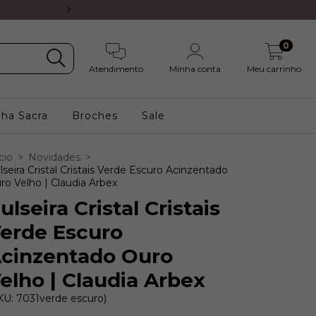
5% OFF no PIX ou 8X s/ juros 
0
Atendimento
Minha conta
Meu carrinho
nha Sacra
Broches
Sale
cio
>
Novidades
>
lseira Cristal Cristais Verde Escuro Acinzentado
ro Velho | Claudia Arbex
ulseira Cristal Cristais
erde Escuro
cinzentado Ouro
elho | Claudia Arbex
KU: 7031verde escuro)