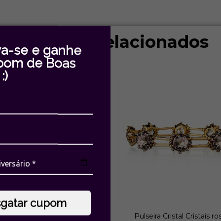
Produtos relacionados
va-se e ganhe
pom de Boas
:)
sgatar cupom
ira Cristal Cristais Fumê Ouro
Pulseira Cristal Cristais ro