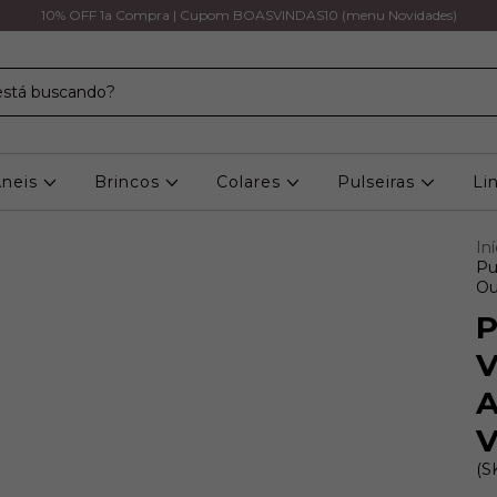
10% OFF 1a Compra | Cupom BOASVINDAS10 (menu Novidades)
Aneis
Brincos
Colares
Pulseiras
Li
Iní
Pu
Ou
P
V
A
V
(S