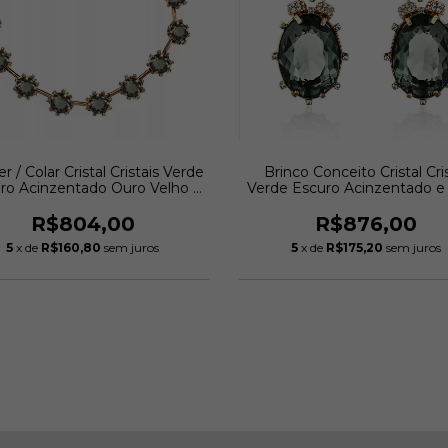
r / Colar Cristal Cristais Verde
Brinco Conceito Cristal Cris
ro Acinzentado Ouro Velho |
Verde Escuro Acinzentado e
Claudia Arbex
(Morganita) Ouro Velho | Cl
Arbex
R$804,00
R$876,00
5
x de
R$160,80
sem juros
5
x de
R$175,20
sem juros