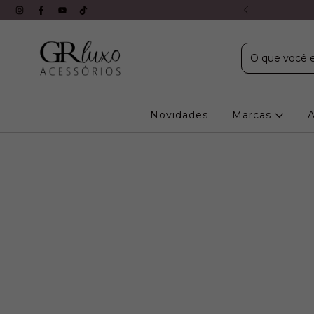
X s/ juros em todos os cartões
Novidades
Marcas