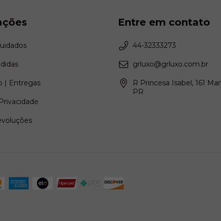
ações
Entre em contato
Cuidados
44-32333273
didas
grluxo@grluxo.com.br
 | Entregas
R Princesa Isabel, 161 Ma
PR
 Privacidade
evoluções