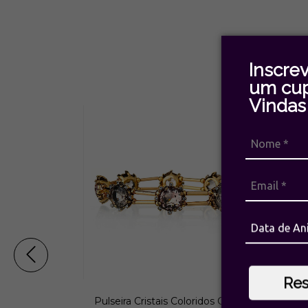
Inscre
um cu
Vindas 
Re
ta ouro velho
Pulseira Cristais Coloridos Cristal
Pulse