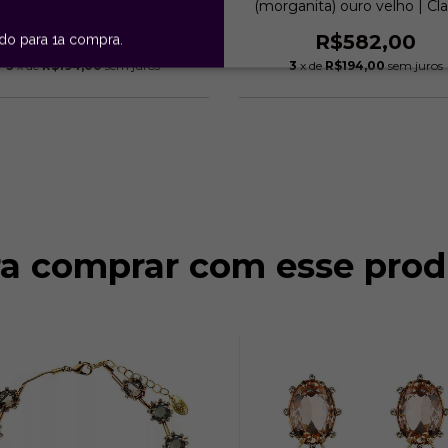
Velho | Claudia Arbex
(morganita) ouro velho | Cl
Arbex
R$582,00
R$582,00
ido para 1a compra.
3
x de
R$194,00
sem juros
3
x de
R$194,00
sem juros
ra comprar com esse prod