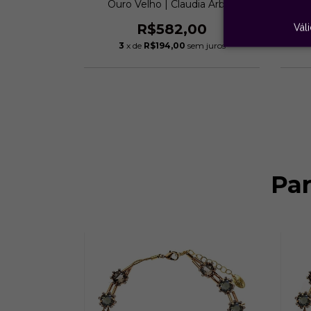
bex
Ouro Velho | Claudia Arbex
00
R$582,00
Vál
m juros
3
x de
R$194,00
sem juros
o chegar!
Pa