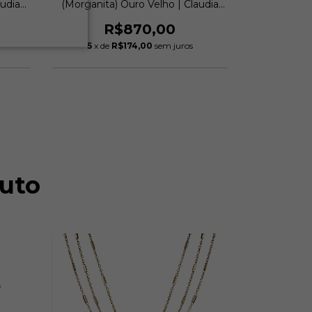
audia
(Morganita) Ouro Velho | Claudia
Acinzentad
Arbex
Ouro Vel
R$870,00
R$
5
x de
R$174,00
sem juros
6
x de
uto
ESGOTAD