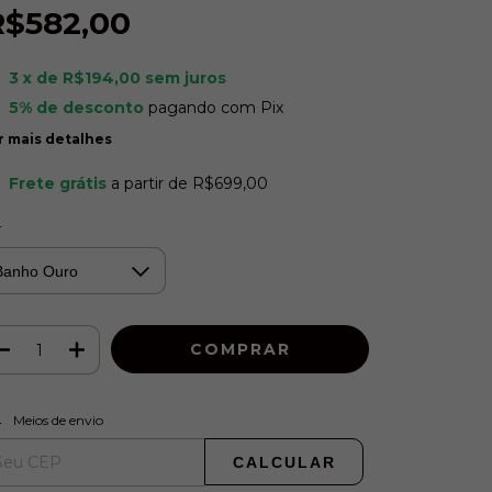
R$582,00
3
x de
R$194,00
sem juros
5% de desconto
pagando com Pix
r mais detalhes
Frete grátis
a partir de
R$699,00
r
ALTERAR CEP
regas para o CEP:
Meios de envio
CALCULAR