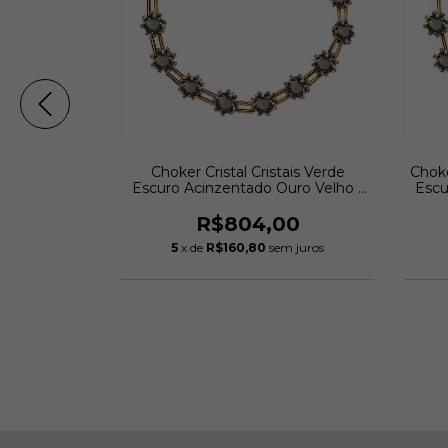
al circular
Choker Cristal Cristais Verde
Choke
ntado ouro
Escuro Acinzentado Ouro Velho |
Escu
 Arbex
Claudia Arbex
00
R$804,00
m juros
5
x de
R$160,80
sem juros
o chegar!