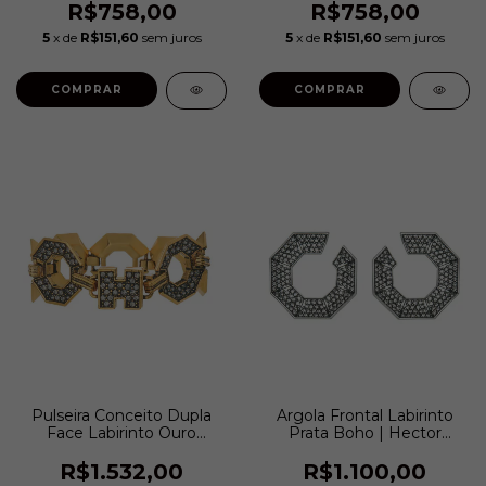
R$758,00
R$758,00
5
x de
R$151,60
sem juros
5
x de
R$151,60
sem juros
COMPRAR
COMPRAR
Pulseira Conceito Dupla
Argola Frontal Labirinto
Face Labirinto Ouro
Prata Boho | Hector
Vintage | Hector
Albertazzi
Albertazzi
R$1.532,00
R$1.100,00