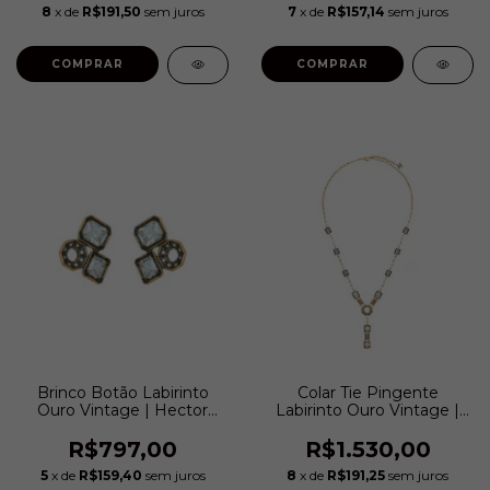
8
x de
R$191,50
sem juros
7
x de
R$157,14
sem juros
Brinco Botão Labirinto
Colar Tie Pingente
Ouro Vintage | Hector
Labirinto Ouro Vintage |
Albertazzi
Hector Albertazzi
R$797,00
R$1.530,00
5
x de
R$159,40
sem juros
8
x de
R$191,25
sem juros