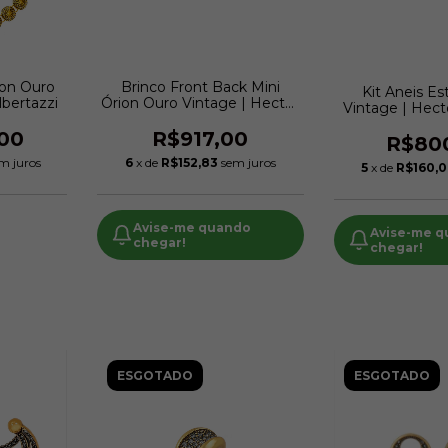
ion Ouro
Brinco Front Back Mini
Kit Aneis Es
lbertazzi
Órion Ouro Vintage | Hector
Vintage | Hect
Albertazzi
00
R$917,00
R$80
m juros
6
x de
R$152,83
sem juros
5
x de
R$160,
Avise-me quando
Avise-me 
chegar!
chegar!
ESGOTADO
ESGOTADO