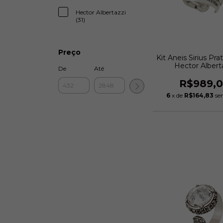
Hector Albertazzi
(31)
Preço
Kit Aneis Sirius Pra
Hector Albert
De
Até
R$989,
6
x de
R$164,83
se