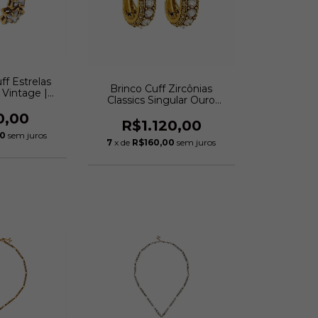
ff Estrelas
Brinco Cuff Zircônias
 Vintage |
Classics Singular Ouro
bertazzi
Vintage | Hector Albertazzi
0,00
R$1.120,00
00
sem juros
7
x de
R$160,00
sem juros