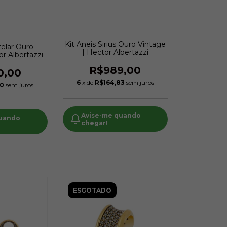
Kit Aneis Sirius Ouro Vintage
telar Ouro
| Hector Albertazzi
or Albertazzi
R$989,00
0,00
6
x de
R$164,83
sem juros
00
sem juros
Avise-me quando
quando
chegar!
ESGOTADO