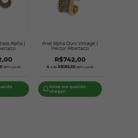
trass Alpha |
Anel Alpha Ouro Vintage |
bertazzi
Hector Albertazzi
2,00
R$742,00
50
sem juros
4
x de
R$185,50
sem juros
quando
Avise-me quando
chegar!