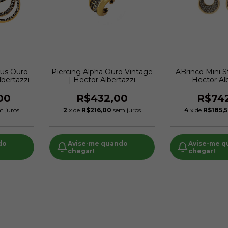
rius Ouro
Piercing Alpha Ouro Vintage
ABrinco Mini S
lbertazzi
| Hector Albertazzi
Hector Al
00
R$432,00
R$74
m juros
2
x de
R$216,00
sem juros
4
x de
R$185,
do
Avise-me quando
Avise-me 
chegar!
chegar!