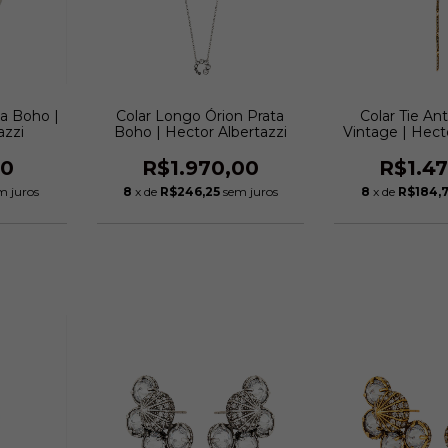
ta Boho |
Colar Longo Órion Prata
Colar Tie An
azzi
Boho | Hector Albertazzi
Vintage | Hect
00
R$1.970,00
R$1.4
m juros
8
x de
R$246,25
sem juros
8
x de
R$184,