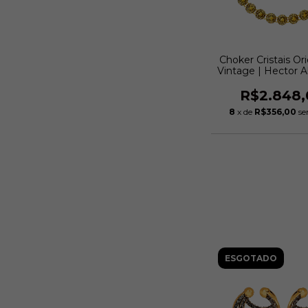
Choker Cristais Or
Vintage | Hector A
R$2.848,
8
x de
R$356,00
se
ESGOTADO