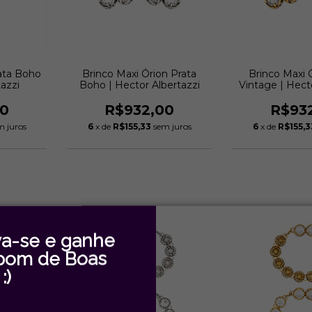
ata Boho
Brinco Maxi Órion Prata
Brinco Maxi 
tazzi
Boho | Hector Albertazzi
Vintage | Hect
00
R$932,00
R$93
m juros
6
x de
R$155,33
sem juros
6
x de
R$155,3
va-se e ganhe
pom de Boas
:)