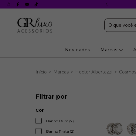
X s/ juros em todos os cartões
Novidades
Marcas
Início
>
Marcas
>
Hector Albertazzi
>
Cosmo
Filtrar por
Cor
Banho Ouro (7)
Banho Prata (2)