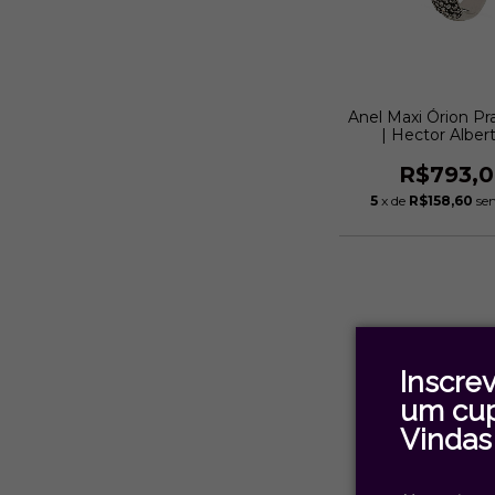
Anel Maxi Órion Pr
| Hector Alber
R$793,
5
x de
R$158,60
se
Inscre
um cu
Vindas 