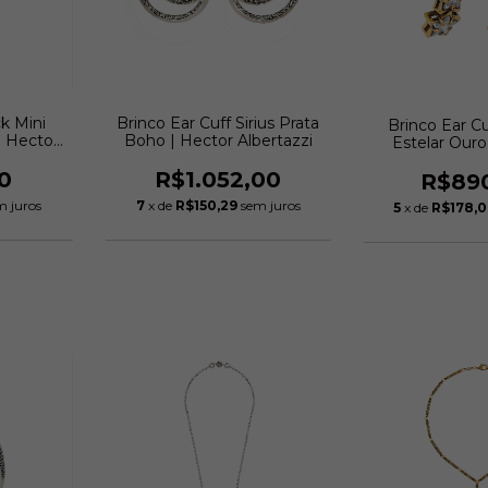
k Mini
Brinco Ear Cuff Sirius Prata
Brinco Ear Cu
| Hector
Boho | Hector Albertazzi
Estelar Ouro
Hector Al
0
R$1.052,00
R$89
m juros
7
x de
R$150,29
sem juros
5
x de
R$178,