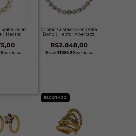
s Spike Órion
Choker Cristais Orion Prata
e | Hector
Boho | Hector Albertazzi
azzi
75,00
R$2.848,00
38
sem juros
8
x de
R$356,00
sem juros
ESGOTADO