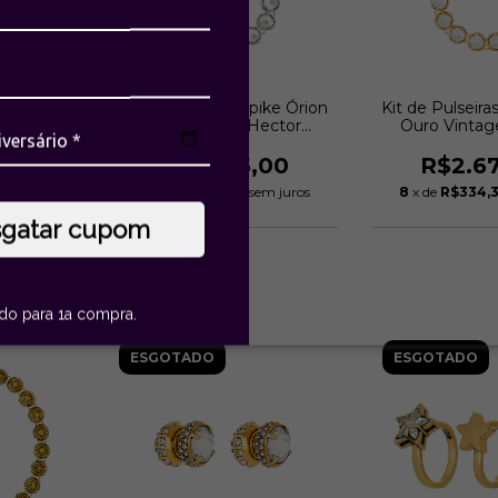
on Ouro
Kit de Pulseiras Spike Órion
Kit de Pulseira
lbertazzi
Prata Boho | Hector
Ouro Vintag
Albertazzi
Albert
00
R$2.675,00
R$2.6
m juros
8
x de
R$334,38
sem juros
8
x de
R$334,
sgatar cupom
ido para 1a compra.
ESGOTADO
ESGOTADO