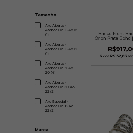
Tamanho
Aro Aberto -
Atende Do 16 Ao 18
Brinco Front Bac
(1)
Órion Prata Boho 
Albertazzi
Aro Aberto -
R$917,0
Atende Do 16 Ao 19
(1)
6
x de
R$152,83
se
Aro Aberto -
Atende Do 17 Ao
20 (4)
Aro Aberto -
Atende Do 20 Ao
22 (2)
Aro Especial -
Atende Do 18 Ao
22 (2)
Marca