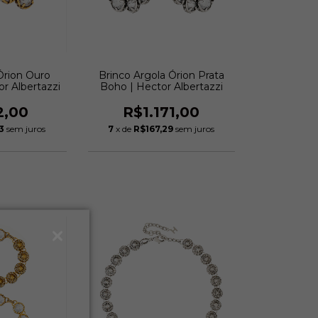
Órion Ouro
Brinco Argola Órion Prata
or Albertazzi
Boho | Hector Albertazzi
2,00
R$1.171,00
3
sem juros
7
x de
R$167,29
sem juros