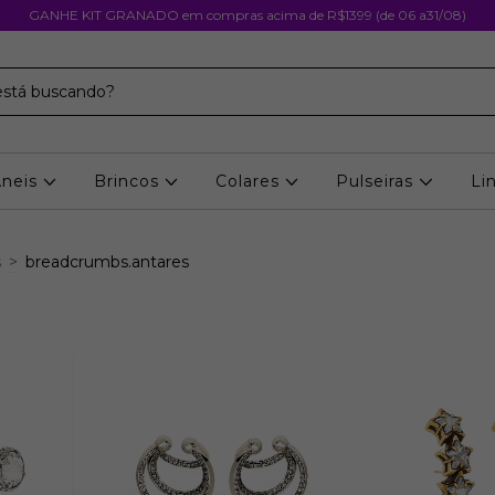
GANHE KIT GRANADO em compras acima de R$1399 (de 06 a31/08)
Aneis
Brincos
Colares
Pulseiras
Li
s
>
breadcrumbs.antares