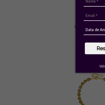
Brinco Argola Óri
Vintage | Hector A
R$1.171,
7
x de
R$167,29
se
Re
Vál