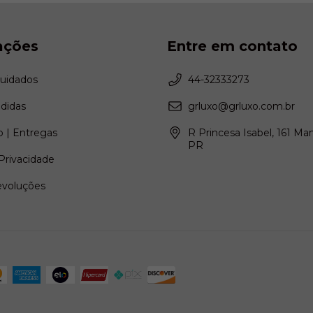
ações
Entre em contato
Cuidados
44-32333273
didas
grluxo@grluxo.com.br
 | Entregas
R Princesa Isabel, 161 Ma
PR
 Privacidade
evoluções