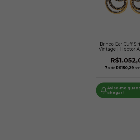
Brinco Ear Cuff Si
Vintage | Hector A
R$1.052,
7
x de
R$150,29
se
Avise-me quan
chegar!