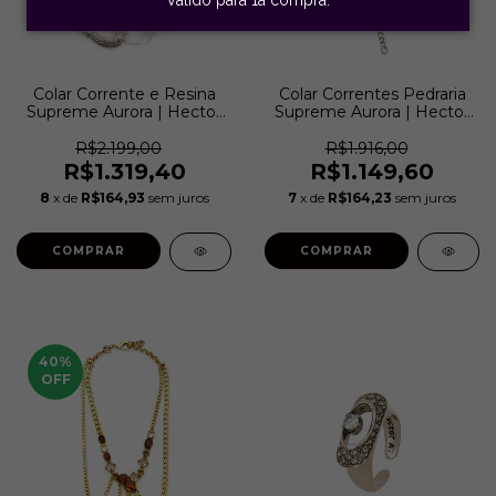
Colar Corrente e Resina
Colar Correntes Pedraria
Supreme Aurora | Hector
Supreme Aurora | Hector
Albertazzi
Albertazzi
R$2.199,00
R$1.916,00
R$1.319,40
R$1.149,60
8
x de
R$164,93
sem juros
7
x de
R$164,23
sem juros
40
%
OFF