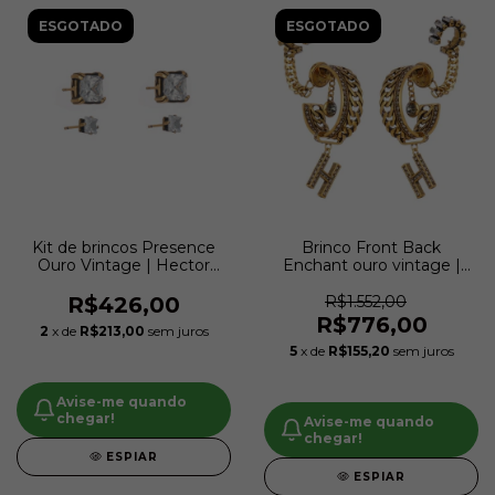
ESGOTADO
ESGOTADO
Kit de brincos Presence
Brinco Front Back
Ouro Vintage | Hector
Enchant ouro vintage |
Albertazzi
Hector Albertazzi
R$426,00
R$1.552,00
R$776,00
2
x de
R$213,00
sem juros
5
x de
R$155,20
sem juros
Avise-me quando
chegar!
Avise-me quando
chegar!
ESPIAR
ESPIAR