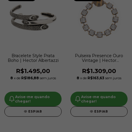
Bracelete Style Prata
Pulseira Presence Ouro
Boho | Hector Albertazzi
Vintage | Hector
Albertazzi
R$1.495,00
R$1.309,00
8
x de
R$186,88
sem juros
8
x de
R$163,63
sem juros
Avise-me quando
Avise-me quando
chegar!
chegar!
ESPIAR
ESPIAR