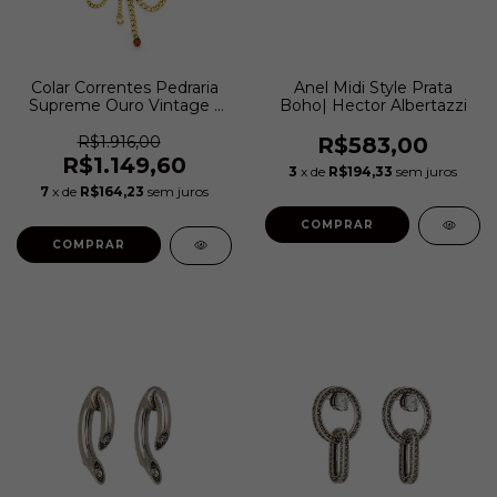
Colar Correntes Pedraria
Anel Midi Style Prata
Supreme Ouro Vintage |
Boho| Hector Albertazzi
Hector Albertazzi
R$1.916,00
R$583,00
R$1.149,60
3
x de
R$194,33
sem juros
7
x de
R$164,23
sem juros
COMPRAR