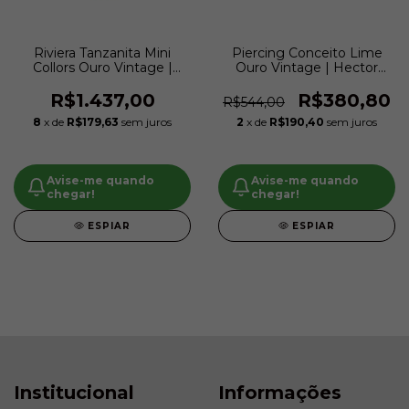
Riviera Tanzanita Mini
Piercing Conceito Lime
Collors Ouro Vintage |
Ouro Vintage | Hector
Hector Albertazzi
Albertazzi
R$1.437,00
R$380,80
R$544,00
8
x de
R$179,63
sem juros
2
x de
R$190,40
sem juros
Avise-me quando
Avise-me quando
chegar!
chegar!
ESPIAR
ESPIAR
Institucional
Informações