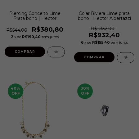
Piercing Conceito Lime
Colar Riviera Lime prata
Prata boho | Hector
boho | Hector Albertazzi
Albertazzi
R$380,80
R$1.332,00
R$544,00
R$932,40
2
x de
R$190,40
sem juros
6
x de
R$155,40
sem juros
COMPRAR
COMPRAR
40
%
30
%
OFF
OFF