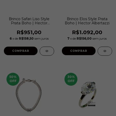
Brinco Safari Liso Style
Brinco Elos Style Prata
Prata Boho | Hector
Boho | Hector Albertazzi
Albertazzi
R$951,00
R$1.092,00
6
x de
R$158,50
sem juros
7
x de
R$156,00
sem juros
COMPRAR
50
%
30
%
OFF
OFF