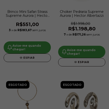
Brinco Mini Safari Strass
Choker Pedraria Supreme
Supreme Aurora | Hector
Aurora | Hector Albertazzi
Albertazzi
R$551,00
R$1.998,00
R$1.198,80
3
x de
R$183,67
sem juros
7
x de
R$171,26
sem juros
Avise-me quando
chegar!
Avise-me quando
chegar!
ESPIAR
ESPIAR
ESGOTADO
ESGOTADO