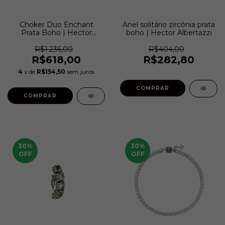
Choker Duo Enchant
Anel solitário zircônia prata
Prata Boho | Hector
boho | Hector Albertazzi
Albertazzi
R$1.236,00
R$404,00
R$618,00
R$282,80
4
x de
R$154,50
sem juros
COMPRAR
30
%
30
%
OFF
OFF