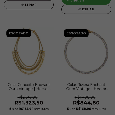
chegar!
ESPIAR
ESPIAR
ESGOTADO
ESGOTADO
Colar Conceito Enchant
Colar Riviera Enchant
Ouro Vintage | Hector
Ouro Vintage | Hector
Albertazzi
Albertazzi
R$2.647,00
R$1.408,00
R$1.323,50
R$844,80
8
x de
R$165,44
sem juros
5
x de
R$168,96
sem juros