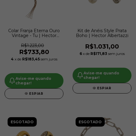
Colar Franja Eterna Ouro
Kit de Anéis Style Prata
Vintage - Tu | Hector
Boho | Hector Albertazzi
Albertazzi
R$1.223,00
R$1.031,00
R$733,80
6
x de
R$171,83
sem juros
4
x de
R$183,45
sem juros
Avise-me quando
chegar!
Avise-me quando
chegar!
ESPIAR
ESPIAR
ESGOTADO
ESGOTADO