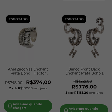
ESGOTADO
ESGOTADO
Anel Zircônias Enchant
Brinco Front Back
Prata Boho | Hector
Enchant Prata Boho |
Albertazzi
Hector Albertazzi
R$374,00
R$1.552,00
R$748,00
R$776,00
2
x de
R$187,00
sem juros
5
x de
R$155,20
sem juros
Avise-me quando
chegar!
Avise-me quando