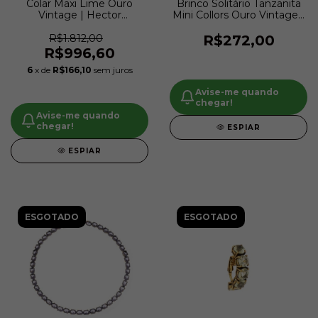
Colar Maxi Lime Ouro
Brinco Solitário Tanzanita
Vintage | Hector
Mini Collors Ouro Vintage |
Albertazzi
Hector Albertazzi
R$1.812,00
R$272,00
R$996,60
6
x de
R$166,10
sem juros
Avise-me quando
chegar!
Avise-me quando
chegar!
ESPIAR
ESPIAR
ESGOTADO
ESGOTADO