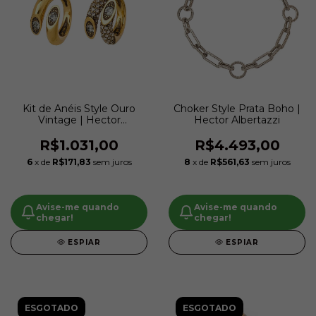
Kit de Anéis Style Ouro
Choker Style Prata Boho |
Vintage | Hector
Hector Albertazzi
Albertazzi
R$1.031,00
R$4.493,00
6
x de
R$171,83
sem juros
8
x de
R$561,63
sem juros
Avise-me quando
Avise-me quando
chegar!
chegar!
ESPIAR
ESPIAR
ESGOTADO
ESGOTADO