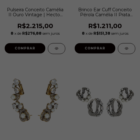
Pulseira Conceito Camélia
Brinco Ear Cuff Conceito
II Ouro Vintage | Hector
Pérola Camélia II Prata
Albertazzi
Boho | Hector Albertazzi
R$2.215,00
R$1.211,00
8
x de
R$276,88
sem juros
8
x de
R$151,38
sem juros
COMPRAR
COMPRAR