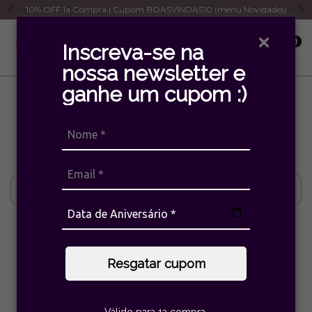
10% OFF 1a Compra | Cupom BOASVINDAS10 (menu Novidades)
0
Inscreva-se na
nossa newsletter e
ganhe um cupom :)
Início
>
Marcas
>
Hector Albertazzi
>
breadcrumbs.supreme
Hector Albertazzi
Filtrar
Resgatar cupom
Válido para 1a compra.