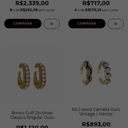
R$2.339,00
R$717,00
8
x de
R$292,38
sem juros
4
x de
R$179,25
sem juros
COMPRAR
COMPRAR
Kit 2 aneis Camélia Ouro
Brinco Cuff Zircônias
Vintage | Hector
Classics Singular Ouro
Albertazzi
Vintage | Hector
R$893,00
Albertazzi
R$1.120,00