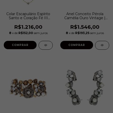
Colar Escapulário Espírito
Anel Conceito Pérola
Santo e Coração Fé III
Camélia Ouro Vintage |
Ouro Vintage | Hector
Hector Albertazzi
Albertazzi
R$1.216,00
R$1.546,00
8
x de
R$152,00
sem juros
8
x de
R$193,25
sem juros
COMPRAR
COMPRAR