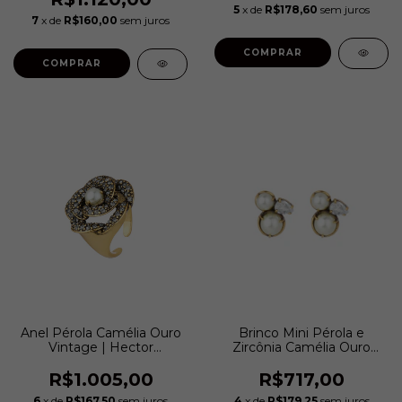
5
x de
R$178,60
sem juros
7
x de
R$160,00
sem juros
COMPRAR
COMPRAR
Anel Pérola Camélia Ouro
Brinco Mini Pérola e
Vintage | Hector
Zircônia Camélia Ouro
Albertazzi
Vintage | Hector
Albertazzi
R$1.005,00
R$717,00
6
x de
R$167,50
sem juros
4
x de
R$179,25
sem juros