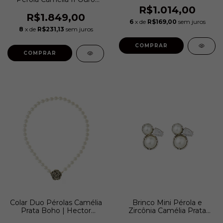
Vintage | Hector
R$1.014,00
Albertazzi
R$1.849,00
6
x de
R$169,00
sem juros
8
x de
R$231,13
sem juros
COMPRAR
COMPRAR
Colar Duo Pérolas Camélia
Brinco Mini Pérola e
Prata Boho | Hector
Zircônia Camélia Prata
Albertazzi
Boho | Hector Albertazzi